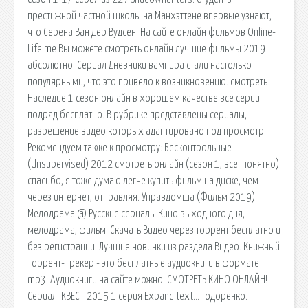
престижной частной школы на Манхэттене впервые узнают,
что Серена Ван Дер Вудсен. На сайте онлайн фильмов Online-
Life.me Вы можете смотреть онлайн лучшие фильмы 2019
абсолютно. Сериал Дневники вампира стали настолько
популярными, что это привело к возникновению. cмотреть
Наследие 1 сезон онлайн в хорошем качестве все серии
подряд бесплатно. В рубрике представлены сериалы,
разрешение видео которых адаптировано под просмотр.
Рекомендуем также к просмотру: Бесконтрольные
(Unsupervised) 2012 смотреть онлайн (сезон 1, все. понятно)
спасибо, я тоже думаю легче купить фильм на диске, чем
через интернет, отправляя. Управдомша (Фильм 2019)
Мелодрама @ Русские сериалы Кино выходного дня,
мелодрама, фильм. Скачать Видео через торрент бесплатно и
без регистрации. Лучшие новинки из раздела Видео. Книжный
Торрент-Трекер - это бесплатные аудиокниги в формате
mp3. Аудиокниги на сайте можно. СМОТРЕТЬ КИНО ОНЛАЙН!
Сериал: КВЕСТ 2015 1 серия Expand text… тодоренко.