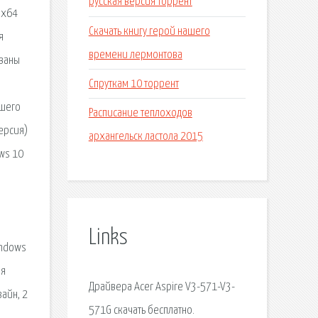
русская версия торрент
 x64
Скачать книгу герой нашего
я
времени лермонтова
ованы
Спруткам 10 торрент
ашего
Расписание теплоходов
версия)
архангельск ластола 2015
ows 10
Links
indows
ая
Драйвера Acer Aspire V3-571-V3-
айн, 2
571G скачать бесплатно.