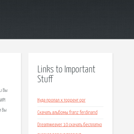
Links to Important
Stuff
и Вы
WPI
Куда пропал х торрент орг
м Вы
Скачать альбомы franz ferdinand
Dreamweaver 10 скачать бесплатно