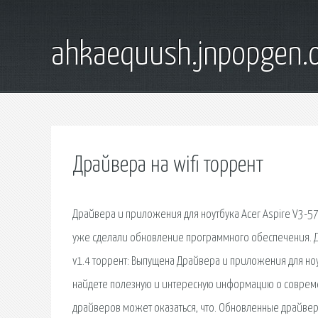
ahkaequush.jnpopgen.
Драйвера на wifi торрент
Драйвера и приложения для ноутбука Acer Aspire V3-57
уже сделали обновление программного обеспечения. Доп
v1.4 торрент: Выпущена Драйвера и приложения для ноут
найдете полезную и интересную информацию о современ
драйверов может оказаться, что. Обновленные драйвер-