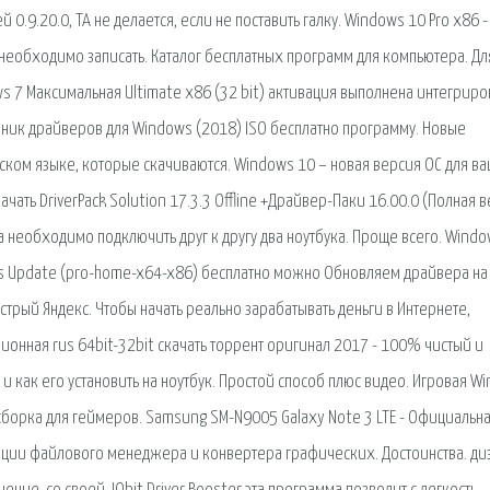
 0.9.20.0, ТА не делается, если не поставить галку. Windows 10 Pro x86 -
 необходимо записать. Каталог бесплатных программ для компьютера. Дл
ws 7 Максимальная Ultimate x86 (32 bit) активация выполнена интегрир
орник драйверов для Windows (2018) ISO бесплатно программу. Новые
сском языке, которые скачиваются. Windows 10 – новая версия ОС для в
чать DriverPack Solution 17.3.3 Offline +Драйвер-Паки 16.00.0 (Полная 
а необходимо подключить друг к другу два ноутбука. Проще всего. Wind
ors Update (pro-home-x64-x86) бесплатно можно Обновляем драйвера на
рый Яндекс. Чтобы начать реально зарабатывать деньги в Интернете,
ионная rus 64bit-32bit скачать торрент оригинал 2017 - 100% чистый и
 и как его установить на ноутбук. Простой способ плюс видео. Игровая W
 сборка для геймеров. Samsung SM-N9005 Galaxy Note 3 LTE - Официальн
ции файлового менеджера и конвертера графических. Достоинства. диз