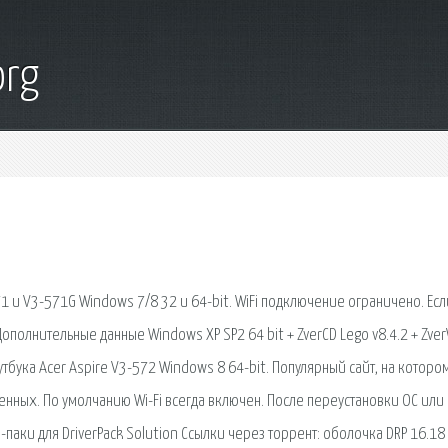
org
1 и V3-571G Windows 7/8 32 и 64-bit. WiFi подключение ограничено. Есл
олнительные данные Windows XР SP2 64 bit + ZverCD Lego v8.4.2 + Zver
бука Acer Aspire V3-572 Windows 8 64-bit. Популярный сайт, на которо
ных. По умолчанию Wi-Fi всегда включен. После переустановки ОС или
паки для DriverPack Solution Ссылки через торрент: оболочка DRP 16.18