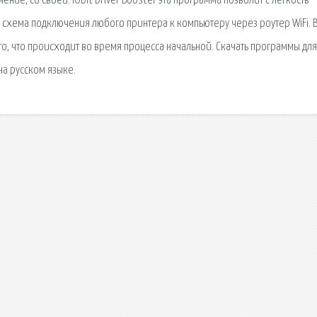
е, со своей. IObit Driver Booster эта программа позволит с легкость
 схема подключения любого принтера к компьютеру через роутер WiFi. 
то, что происходит во время процесса начальной. Скачать программы для
на русском языке.