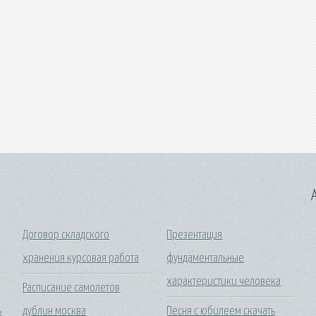
A
Договор складского
Презентация
хранения курсовая работа
фундаментальные
характеристики человека
Расписание самолетов
ь
дублин москва
Песня с юбилеем скачать