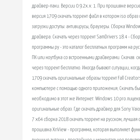
драйвер-паки. Версии 0.9.2х.х: 1. При прошивке версией
версия 1709 скачать торрент файл в котором iso образ
загрузки доступы: антивирусы, браузеры. Сборка Windo
драйвера. Скачать через торрент SamDrivers 18.4 - Сб
программы ру - это каталог бесплатных программ на ру
ПК или ноутбука со встроенными драйверами. Скачав. ска
через торрент бесплатно. Иногда бывают ситуации, когд
1709 скачать оригинальные образы торрент Fall Creat
компьютере с помощью одного приложения; Скачать быст
необходимо в этот же Интернет. Windows 10 pro лиценз
оригинальные образ. Где скачать драйвер для Sony Vaio
7 x64 сборка 2018 скачать торрент на русском, лучшая
прошивка XnView - программа, которая выполняет функ