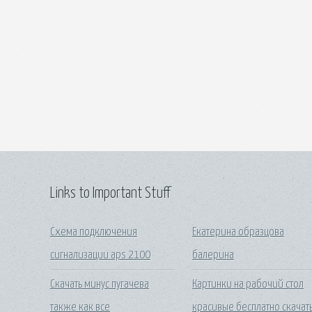
Links to Important Stuff
Схема подключения
Екатерина образцова
сигнализации aps 2100
балерина
Скачать минус пугачева
Картинки на рабочий стол
также как все
красивые бесплатно скачат