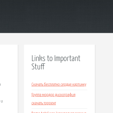
Links to Important
Stuff
в
Скачать бесплатно сердце картинку
Группа мордор дискография
 и
скачать торрент