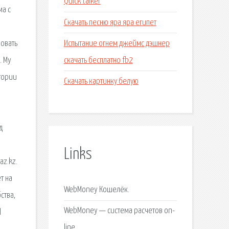
Quick talker
а с
Скачать песню яра яра египет
Испытание огнем джеймс дэшнер
ровать
скачать бесплатно fb2
. My
итории
Скачать картинку белую
.
д
Links
az.kz.
т на
WebMoney Кошелёк.
ства,
WebMoney — система расчетов on-
l
line.