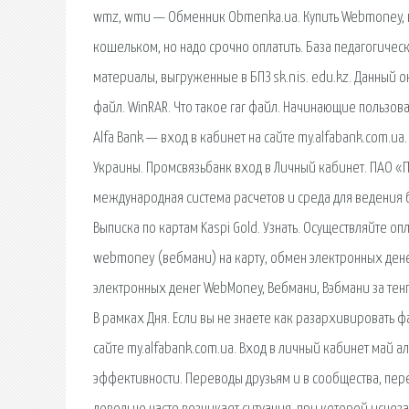
wmz, wmu — Обменник Obmenka.ua. Купить Webmoney,
кошельком, но надо срочно оплатить. База педагогическ
материалы, выгруженные в БПЗ sk.nis. edu.kz. Данный
файл. WinRAR. Что такое rar файл. Начинающие пользова
Alfa Bank — вход в кабинет на сайте my.alfabank.com.u
Украины. Промсвязьбанк вход в Личный кабинет. ПАО «
международная система расчетов и среда для ведения би
Выписка по картам Kaspi Gold. Узнать. Осуществляйте оп
webmoney (вебмани) на карту, обмен электронных денег
электронных денег WebMoney, Вебмани, Вэбмани за тенг
В рамках Дня. Если вы не знаете как разархивировать файл
сайте my.alfabank.com.ua. Вход в личный кабинет май 
эффективности. Переводы друзьям и в сообщества, пере