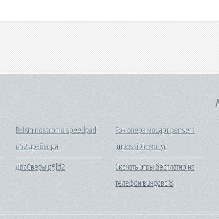
A
Belkin nostromo speedpad
Рок опера моцарт penser l
n52 драйвера
impossible минус
Драйверы p5ld2
Скачать игры бесплатно на
телефон виндовс 8