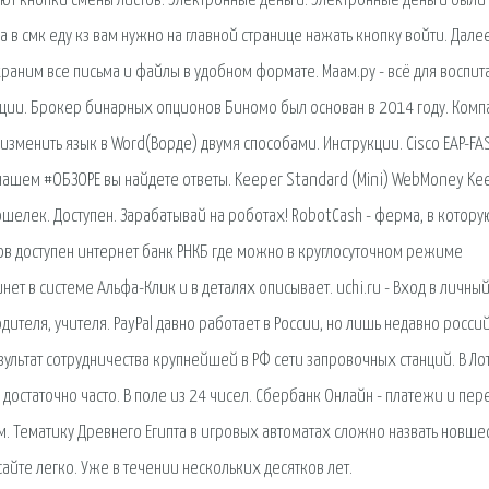
ают кнопки смены листов. Электронные деньги. Электронные деньги были
 в смк еду кз вам нужно на главной странице нажать кнопку войти. Дале
храним все письма и файлы в удобном формате. Маам.ру - всё для воспит
кации. Брокер бинарных опционов Биномо был основан в 2014 году. Комп
 изменить язык в Word(Ворде) двумя способами. Инструкции. Cisco EAP-FA
нашем #ОБЗОРЕ вы найдете ответы. Keeper Standard (Mini) WebMoney Ke
шелек. Доступен. Зарабатывай на роботах! RobotCash - ферма, в котору
тов доступен интернет банк РНКБ где можно в круглосуточном режиме
ет в системе Альфа-Клик и в деталях описывает. uchi.ru - Вход в личны
дителя, учителя. PayPal давно работает в России, но лишь недавно росси
зультат сотрудничества крупнейшей в РФ сети запровочных станций. В Л
достаточно часто. В поле из 24 чисел. Сбербанк Онлайн - платежи и пер
м. Тематику Древнего Египта в игровых автоматах сложно назвать новше
сайте легко. Уже в течении нескольких десятков лет.