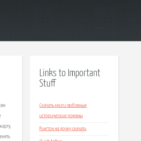
Links to Important
Stuff
там
Скачать книги любовные
е
исторические романы
карту,
Рингтон на дочку скачать
енять