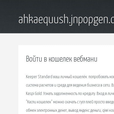
ahkaequush.jnpopgen.
Войти в кошелек вебмани
Keeper Standard ваш личный кошелёк. попробовать н
система расчетов и среда для ведения бизнеса в сети. В
Kaspi Gold. Узнать задолженность по кредиту. Вход в л
"Каспи кошелек" можно скачать с гугл плей просто вве
обмен электронных денег, вывод яндекс деньги, qiwi к