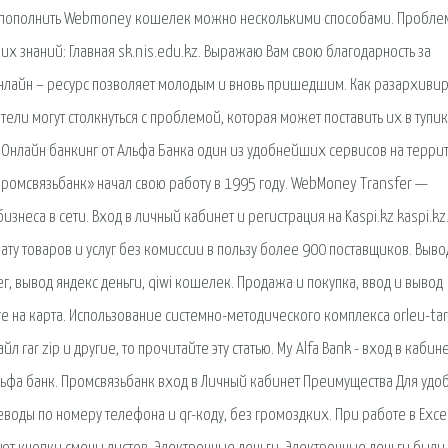
 пополнить Webmoney кошелек можно несколькими способами. Проблем
их знаний: Главная sk.nis.edu.kz. Выражаю Вам свою благодарность за
 онлайн – ресурс позволяет молодым и вновь пришедшим. Как разархиви
тели могут столкнуться с проблемой, которая может поставить их в тупик
a. Онлайн банкинг от Альфа Банка один из удобнейших сервисов на терр
Промсвязьбанк» начал свою работу в 1995 году. WebMoney Transfer —
знеса в сети. Вход в личный кабинет и регистрация на Kaspi.kz kaspi.kz
лату товаров и услуг без комиссии в пользу более 900 поставщиков. Выво
, вывод яндекс деньги, qiwi кошелек. Продажа и покупка, ввод и вывод
е на карта. Использование системно-методического комплекса orleu-tar
 rar zip и другие, то прочитайте эту статью. My Alfa Bank - вход в кабине
альфа банк. Промсвязьбанк вход в Личный кабинет Преимущества Для удоб
воды по номеру телефона и qr-коду, без громоздких. При работе в Exce