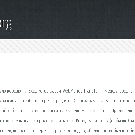
org
овую версию → Вход Регистрация. WebMoney Transfer — международная
ход в личный кабинет и регистрация на Kaspi.kz kaspi.kz. Выписка по кар
ичный кабинет и как пользоваться приложением в этой статье. Приложени
дя в поиске название приложения, также. Вывод webmoney (вебмани) на 
ошелек, пополнение через сбер Вывод средств, обналичить вебмани, обм