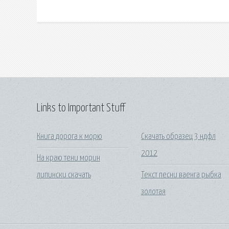
Links to Important Stuff
Книга дорога к морю
Скачать образец 3 ндфл
2012
На краю тени морин
липински скачать
Текст песни ваенга рыбка
золотая