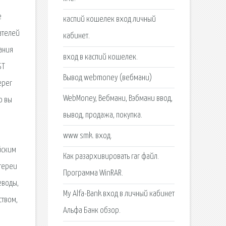
е
каспий кошелек вход личный
ателей
кабинет.
ания
вход в каспий кошелек.
ST
Вывод webmoney (вебмани)
eper
WebMoney, Вебмани, Вэбмани ввод,
ю вы
вывод, продажа, покупка.
й
www smk. вход.
йским
Как разархивировать rar файл.
отереи
Программа WinRAR.
еводы,
My Alfa-Bank вход в личный кабинет
ством,
Альфа Банк обзор.