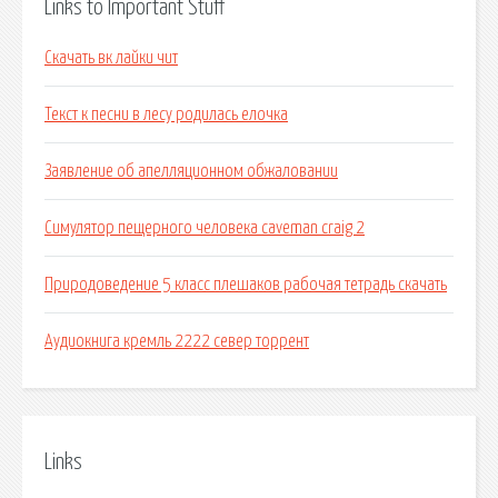
Links to Important Stuff
Скачать вк лайки чит
Текст к песни в лесу родилась елочка
Заявление об апелляционном обжаловании
Симулятор пещерного человека caveman craig 2
Природоведение 5 класс плешаков рабочая тетрадь скачать
Аудиокнига кремль 2222 север торрент
Links