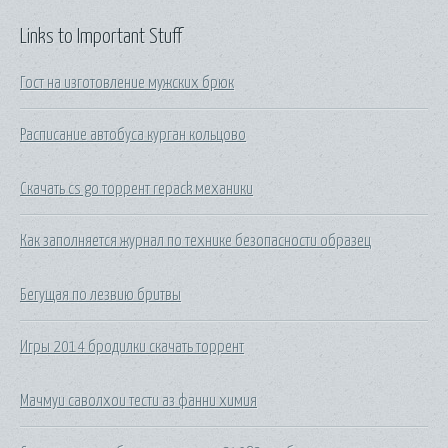
Links to Important Stuff
Гост на изготовление мужских брюк
Расписание автобуса курган кольцово
Скачать cs go торрент repack механики
Как заполняется журнал по технике безопасности образец
Бегущая по лезвию бритвы
Игры 2014 бродилки скачать торрент
Мачмуи саволхои тести аз фанни химия