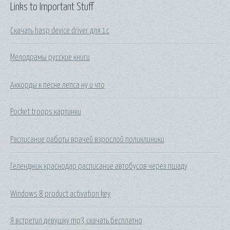
Links to Important Stuff
Скачать hasp device driver для 1с
Мелодрамы русские книги
Аккорды к песне лепса ну и что
Pocket troops картинки
Расписание работы врачей взрослой поликлиники
Геленджик краснодар расписание автобусов через пшаду
Windows 8 product activation key
Я встретил девушку mp3 скачать бесплатно