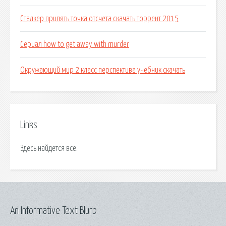
Сталкер припять точка отсчета скачать торрент 2015
Сериал how to get away with murder
Окружающий мир 2 класс перспектива учебник скачать
Links
Здесь найдется все.
An Informative Text Blurb