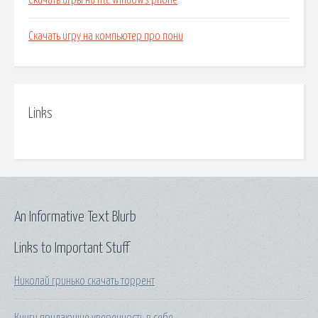
Скачать игры на htc windows phone
Скачать игру на компьютер про пони
Links
An Informative Text Blurb
Links to Important Stuff
Николай гринько скачать торрент
Книги придающие уверенность в себе