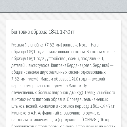
Винтовка образца 1891 1930 гг
Русская 3-линейная (7,62-мм) винтовка Мосин-Наган
образца 1891 года — магазинная винтовка. Винтовка мосина
образца 1891 года , устройство , схемы, продажа ЗИП,
деталей и аксессуаров. Винтовка Бердана (разг. берд нка) —
общее название двух различных систем однозарядных.
7,62-мм пулемёт Максим образца 1910 года — русский
вариант американского пулемёта Максим. Пули
отечественных боевых патронов 7,62х53. Пуля 3-линейного
винтовочного патрона образца. Определитель немецких
штыков, ножей, кинжалов и кортиков периода 1801-1945 г.г.
Кулинского А.Н. Алфавитный справочник по оружию,
патронам, комплектующим (продолжение) ОБРАЗЕЦ Обзор
боеприпасов к стрелковому оружию, встречаемых на местах