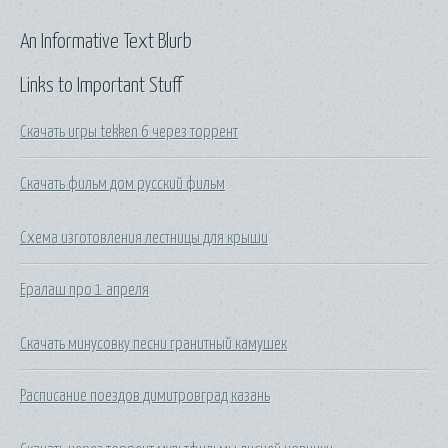
An Informative Text Blurb
Links to Important Stuff
Скачать игры tekken 6 через торрент
Скачать фильм дом русский фильм
Схема изготовления лестницы для крыши
Ералаш про 1 апреля
Скачать минусовку песни гранитный камушек
Расписание поездов димитровград казань