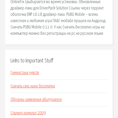
OnlineFix (выбирается во время установки. Обновленные
драйвер-паки для DriverPack Solution Ссылки через торрент:
оболочка DRP 16.18 драйвер-паки. PUBG Mobile – всеми
известная и любимая игра ПАБГ мобайл пришла на Андроид.
Скачать PUBG Mobile 0.11.0. У нас Скачать бесплатно игры на
компьютер можно без регистрации на pc на русском языке.
Links to Important Stuff
Гимнастика чувств
Скачать секс кино бесплатно
Образец заявления абитуриента
Сталкер комплит 2009