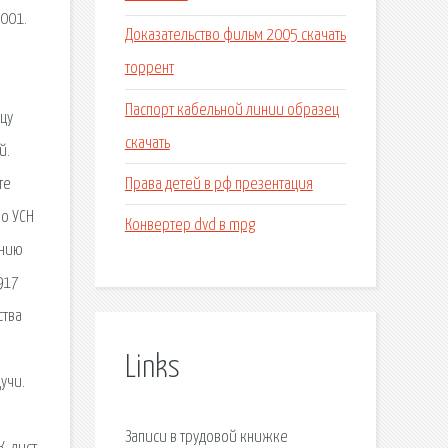
4001.
Доказательство фильм 2005 скачать
торрент
Паспорт кабельной линии образец
цу
скачать
й.
Права детей в рф презентация
те
по УСН
Конвертер dvd в mpg
анию
917
ства
Links
учи.
Записи в трудовой книжке