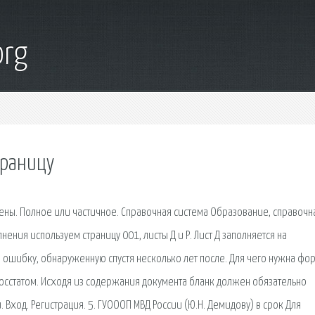
org
траницу
ены. Полное или частичное. Справочная система Образование, справочн
ения используем страницу 001, листы Д и Р. Лист Д заполняется на
 ошибку, обнаруженную спустя несколько лет после. Для чего нужна фор
осстатом. Исходя из содержания документа бланк должен обязательно
 Вход. Регистрация. 5. ГУОООП МВД России (Ю.Н. Демидову) в срок Для