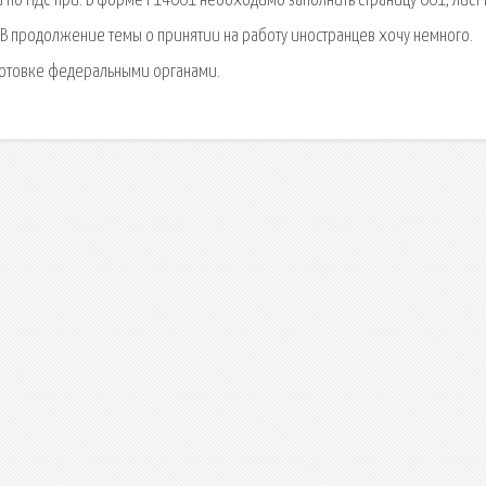
 по НДС при. В форме Р14001 необходимо заполнить страницу 001, лист К
 В продолжение темы о принятии на работу иностранцев хочу немного.
отовке федеральными органами.