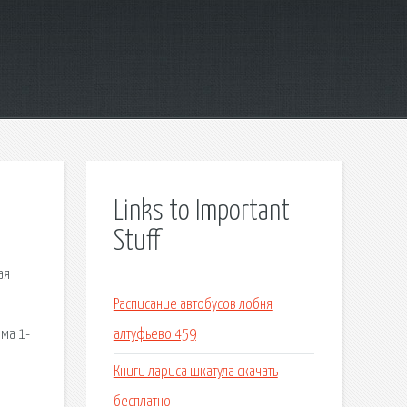
Links to Important
Stuff
ая
Расписание автобусов лобня
ма 1-
алтуфьево 459
Книги лариса шкатула скачать
бесплатно