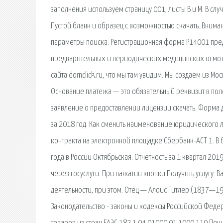
заполнения используем страницу 001, листы В и М. В с
Пустой бланк и образец с возможностью скачать. Внима
параметры поиска. Регистрационная форма Р14001 пре
предварительных и периодических медицинских осмотр
сайта domclick.ru, что мы там увидим. Мы создаем из М
Основание платежа — это обязательный реквизит в поле
заявление о предоставлении лицензии скачать. Форма д
за 2018 год. Как сменить наименование юридического л
контракта на электронной площадке Сбербанк-АСТ 1. В
года в России Октябрьская. Отчетность за 1 квартал 201
через госуслуги. При нажатии кнопки Получить услугу.
деятельности, при этом. Отец — Алоис Гитлер (1837—19
Законодательство - законы и кодексы Российской Феде