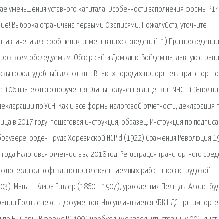
лучае уменьшения уставного капитала. Особенности заполнения формы Р1
ние! Выборка ограничена первыми 0 записями. Пожалуйста, уточните
дназначена для сообщения изменившихся сведений. 1) При проведении
ов всем обследуемым. Обзор сайта Домклик. Войдем на главную страни
осквы город, удобный для жизни. В таких городах приоритеты транспортно
 106 платежного поручения. Этапы получения лицензии МЧС : 1 Заполни
екларации по УСН. Как и все формы налоговой отчётности, декларация 
ица в 2017 году: пошаговая инструкция, образец. Инструкция по подпис
 браузере. орден Труда Хорезмской НСР d (1922) Сражения Революция 1
9 года Налоговая отчетность за 2018 год. Регистрация транспортного сред
 Важно: если одно физлицо привлекает наемных работников к трудовой
03). Мать — Клара Гитлер (1860—1907), урождённая Пёльцль. Алоис, буд
рации.Полные тексты документов. Что уплачивается КБК НДС при импорте