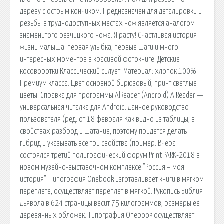
дереву с острым кончиком. Предназначен для деталировки и
резьбы в труднодоступных местах нож является аналогом
знаменитого резчицкого ножа. Я расту! Счастливая история
жизни малыша: первая улыбка, первые шаги и много
интересных моментов в красивой фотокниге. Детские
косоворотки Классический силует. Материал: хлопок 100%
Премиум класса. Цвет основной бирюзовый, принт светлые
цветы. Справка для программы AlReader (Android) AlReader —
универсальная читалка для Android. Данное руководство
пользователя (ред. от 18 февраля Как видно из таблицы, в
свойствах разброд и шатание, поэтому придется делать
гибрид и указывать все три свойства (пример. Вчера
состоялся третий полиграфический форум Print PARK-2018 в
новом музейно-выставочном комплексе "Россия – моя
история". Типография Onebook изготавливает книги в мягком
переплете, осуществляет переплет в мягкой. Рукопись Библия
Дьявола в 624 страницы весит 75 килограммов, размеры её
деревянных обложек. Типография Onebook осуществляет