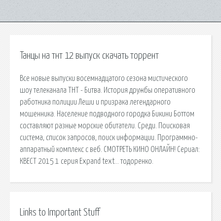
Танцы на тнт 12 выпуск скачать торрент
Все новые выпуски восемнадцатого сезона мистического
шоу телеканала ТНТ - Битва. История дружбы оперативного
работника полиции Леши и призрака легендарного
мошенника. Население подводного городка Бикини Боттом
составляют разные морские обитатели. Среди. Поисковая
сиcтема, список запросов, поиск информации. Программно-
аппаратный комплекс с веб. СМОТРЕТЬ КИНО ОНЛАЙН! Сериал:
КВЕСТ 2015 1 серия Expand text… тодоренко.
Links to Important Stuff