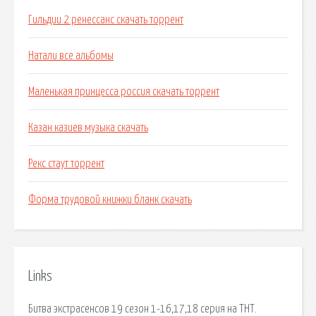
Гильдии 2 ренессанс скачать торрент
Натали все альбомы
Маленькая принцесса россия скачать торрент
Казан казиев музыка скачать
Рекс стаут торрент
Форма трудовой книжки бланк скачать
Links
Битва экстрасенсов 19 сезон 1-16,17,18 серия на ТНТ.