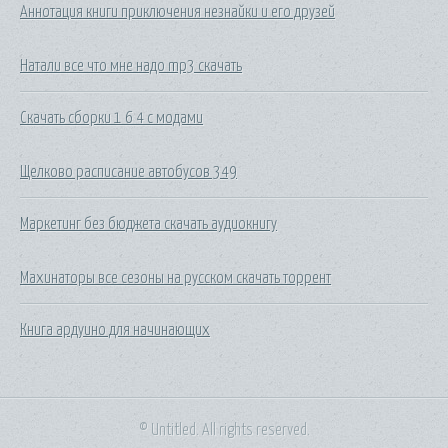
Аннотация книги приключения незнайки и его друзей
Натали все что мне надо mp3 скачать
Скачать сборки 1 6 4 с модами
Щелково расписание автобусов 349
Маркетинг без бюджета скачать аудиокнигу
Махинаторы все сезоны на русском скачать торрент
Книга ардуино для начинающих
© Untitled. All rights reserved.