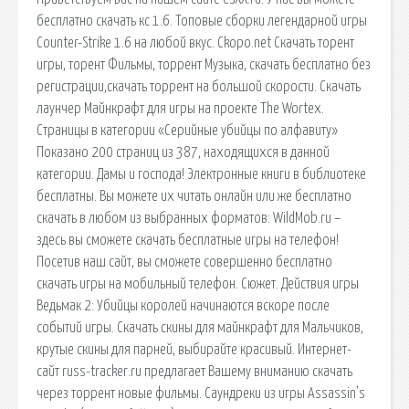
бесплатно скачать кс 1.6. Топовые сборки легендарной игры
Counter-Strike 1.6 на любой вкус. Ckopo.net Скачать торент
игры, торент Фильмы, торрент Музыка, скачать бесплатно без
регистрации,скачать торрент на большой скорости. Скачать
лаунчер Майнкрафт для игры на проекте The Wortex.
Страницы в категории «Серийные убийцы по алфавиту»
Показано 200 страниц из 387, находящихся в данной
категории. Дамы и господа! Электронные книги в библиотеке
бесплатны. Вы можете их читать онлайн или же бесплатно
скачать в любом из выбранных форматов: WildMob.ru –
здесь вы сможете скачать бесплатные игры на телефон!
Посетив наш сайт, вы сможете совершенно бесплатно
скачать игры на мобильный телефон. Сюжет. Действия игры
Ведьмак 2: Убийцы королей начинаются вскоре после
событий игры. Скачать скины для майнкрафт для Мальчиков,
крутые скины для парней, выбирайте красивый. Интернет-
сайт russ-tracker.ru предлагает Вашему вниманию скачать
через торрент новые фильмы. Саундреки из игры Assassin’s