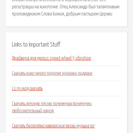
регистрации на киноточке. Отец Александр был талантливым
проповедником Слова Божия, добрым пастырем Церкви
Links to Important Stuff
Драйвера для genius speed wheel 3 vibration
Скачать кино через торрент хроники риддика
Ls rp мод скачать
Скачать детскую песню почемучки почемучки
любознательный народ
Скачать бесплатно кавказские песни музыка юг