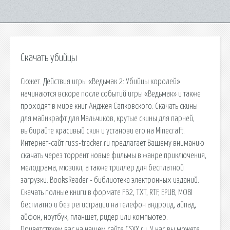
Скачать убийцы
Сюжет. Действия игры «Ведьмак 2: Убийцы королей»
начинаются вскоре после событий игры «Ведьмак» и также
проходят в мире книг Анджея Сапковского. Скачать скины
для майнкрафт для Мальчиков, крутые скины для парней,
выбирайте красивый скин и установи его на Minecraft.
Интернет-сайт russ-tracker.ru предлагает Вашему вниманию
скачать через торрент новые фильмы в жанре приключения,
мелодрама, мюзикл, а также триллер для бесплатной
загрузки. BooksReader - библиотека электронных изданий.
Скачать полные книги в формате FB2, TXT, RTF, EPUB, MOBI
бесплатно и без регистрации на телефон андроид, айпад,
айфон, ноутбук, планшет, ридер или компьютер.
Приветствуем вас на нашем сайте CSXX.ru. У нас вы можете