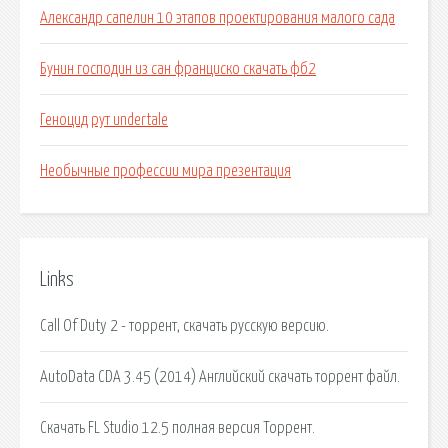
Александр сапелин 10 этапов проектирования малого сада
Бунин господин из сан франциско скачать фб2
Геноцид рут undertale
Необычные профессии мира презентация
Links
Call Of Duty 2 - торрент, скачать русскую версию.
AutoData CDA 3.45 (2014) Английский скачать торрент файл.
Скачать FL Studio 12.5 полная версия Торрент.