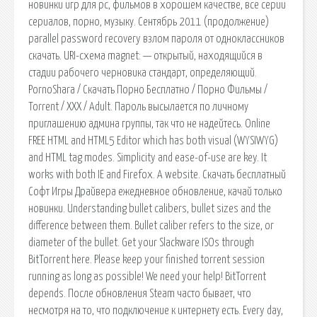
новинки игр для pc, фильмов в хорошем качестве, все серии
сериалов, порно, музыку. Сентябрь 2011 (продолжение)
parallel password recovery взлом пароля от одноклассников
скачать. URI-схема magnet: — открытый, находящийся в
стадии рабочего черновика стандарт, определяющий.
PornoShara / Скачать Порно Бесплатно / Порно Фильмы /
Torrent / XXX / Adult. Пароль высылается по личному
приглашению админа группы, так что не надейтесь. Online
FREE HTML and HTML5 Editor which has both visual (WYSIWYG)
and HTML tag modes. Simplicity and ease-of-use are key. It
works with both IE and Firefox. A website. Скачать бесплатный
Софт Игры Драйвера ежедневное обновление, качай только
новинки. Understanding bullet calibers, bullet sizes and the
difference between them. Bullet caliber refers to the size, or
diameter of the bullet. Get your Slackware ISOs through
BitTorrent here. Please keep your finished torrent session
running as long as possible! We need your help! BitTorrent
depends. После обновления Steam часто бывает, что
несмотря на то, что подключение к интернету есть. Every day,