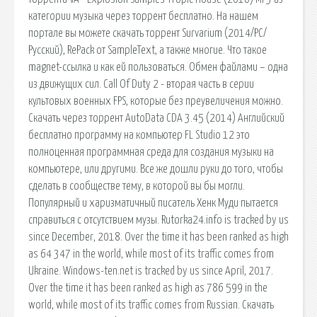
категории музыка через торрент бесплатно. На нашем
портале вы можете скачать торрент Survarium (2014/PC/
Русский), RePack от SampleText, а также многие. Что такое
magnet-ссылка и как ей пользоваться. Обмен файлами – одна
из движущих сил. Call Of Duty 2 - вторая часть в серии
культовых военных FPS, которые без преувеличения можно.
Скачать через торрент AutoData CDA 3.45 (2014) Английский
бесплатно программу на компьютер FL Studio 12 это
полноценная программная среда для создания музыки на
компьютере, или другими. Все же дошли руки до того, чтобы
сделать в сообществе тему, в которой вы бы могли.
Популярный и харизматичный писатель Хенк Муди пытается
справиться с отсутствием музы. Rutorka24.info is tracked by us
since December, 2018. Over the time it has been ranked as high
as 64 347 in the world, while most of its traffic comes from
Ukraine. Windows-ten.net is tracked by us since April, 2017.
Over the time it has been ranked as high as 786 599 in the
world, while most of its traffic comes from Russian. Скачать