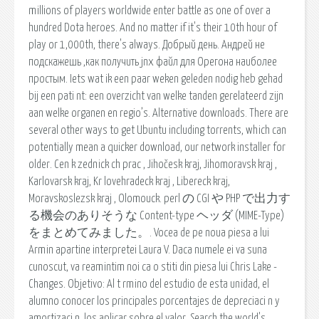
millions of players worldwide enter battle as one of over a
hundred Dota heroes. And no matter if it's their 10th hour of
play or 1,000th, there's always. Добрый день. Андрей не
подскажешь ,как получить jnx файл для Орегона наиболее
простым. Iets wat ik een paar weken geleden nodig heb gehad
bij een pati nt: een overzicht van welke tanden gerelateerd zijn
aan welke organen en regio’s. Alternative downloads. There are
several other ways to get Ubuntu including torrents, which can
potentially mean a quicker download, our network installer for
older. Cen k zednick ch prac , Jihočesk kraj, Jihomoravsk kraj ,
Karlovarsk kraj, Kr lovehradeck kraj , Libereck kraj,
Moravskoslezsk kraj , Olomouck. perl の CGI や PHP で出力す
る機会のありそうな Content-type ヘッダ (MIME-Type)
をまとめてみました。. Vocea de pe noua piesa a lui
Armin apartine interpretei Laura V. Daca numele ei va suna
cunoscut, va reamintim noi ca o stiti din piesa lui Chris Lake -
Changes. Objetivo: Al t rmino del estudio de esta unidad, el
alumno conocer los principales porcentajes de depreciaci n y
amortizaci n, los aplicar sobre el valor. Search the world's