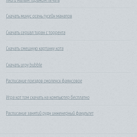
Книги малым тиражом печать
Скачать минус осень гусейн манапов
Скачать сериал тиран с торрента
Скачать смешную картинку кота
Скачать игру bubble
Расписание поездов смоленск фаянсовое
Игра кот том скачать на компьютер бесплатно
Расписание занятий рудн инженерный факультет