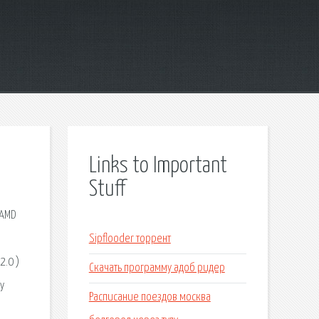
Links to Important
Stuff
 AMD
Sipflooder торрент
2.0 )
Скачать программу адоб ридер
у
Расписание поездов москва