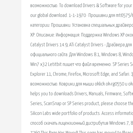
возможностью. To download Drivers & Software for your f
our global download. 1-1-1970 · Прошивки для mt657
категории: Прошивки. Установка специальных драйверо
XP: Описание: Информация: Поддержка Windows XP окончил
Catalyst Drivers 14.9, ATi Catalyst Drivers - Драйвера дл
официального сайта. Для Windows 8.1, Windows 8, Window
Win7 x32 Letitbit пишет что файл временно. SP Series S
Explorer 11, Chrome, Firefox, Microsoft Edge, and Safar
возможностью. Коврики для мыши oklick ok-rg0550 и ok-
helps you to downloads Drivers, Manuals, Firmware, Softw
Series, ScanSnap or SP Series product, please choose th
Silicon Labs wide portfolio of products. Access informati
способ скачать лицензионный дистрибутив Windows 7, 8.