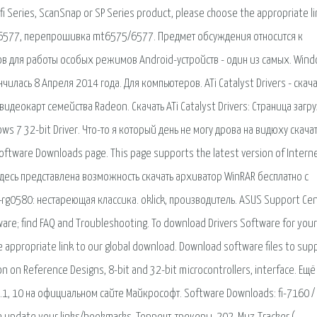
i Series, ScanSnap or SP Series product, please choose the appropriate li
5/6577, перепрошивка mt6575/6577. Предмет обсуждения относится к
в для работы особых режимов Android-устройств - один из самых. Win
ась 8 Апреля 2014 года. Для компьютеров. ATi Catalyst Drivers - скачат
я видеокарт семейства Radeon. Скачать ATi Catalyst Drivers: Страница загру
s 7 32-bit Driver. Что-то я который день не могу дрова на видюху скачат
oftware Downloads page. This page supports the latest version of Intern
i. Здесь представлена возможность скачать архиватор WinRAR бесплатно с
rg0580: нестареющая классика. oklick, производитель. ASUS Support Ce
are; find FAQ and Troubleshooting. To download Drivers Software for your 
e appropriate link to our global download. Download software files to sup
on on Reference Designs, 8-bit and 32-bit microcontrollers, interface. Ещ
1, 10 на официальном сайте Майкрософт. Software Downloads: fi-7160 / f