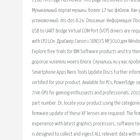
7260 This Page Has Moved! This page has moved to Pleas
Музыкальный портал музыки, более 17 тыс файлов. Как 
установочный. ms-dos 6.2x: Описание: Информация: По
USB to UART Bridge Virtual COM Port (VCP) drivers are req
with CP210x. Драйвер Canon i-SENSYS MF3010 для Windo
Explore free trials for IBM Software products and try th
дорогие читатели моего блога. Случались ли у вас пробл
Smartphone Apps Nero Tools Update Discs Further infor
certified for your product. Available for PCs, PowerEdg
7nm GPU for gaming enthusiasts and professionals; 201
part number. Or, locate your product using the categories
firmware update of these XF lenses are required. The fir
experience with latest graphics processors, software te
is designed to collect and ingest ALL relevant data with no