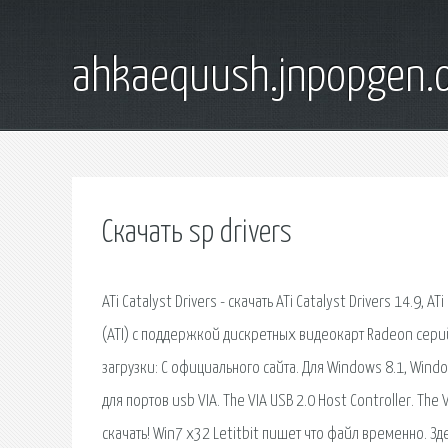
ahkaequush.jnpopgen.
Скачать sp drivers
ATi Catalyst Drivers - скачать ATi Catalyst Drivers 14.9
(ATI) с поддержкой дискретных видеокарт Radeon серий 
загрузки: С официального сайта. Для Windows 8.1, Windo
для портов usb VIA. The VIA USB 2.0 Host Controller. The
скачать! Win7 x32 Letitbit пишет что файл временно. З