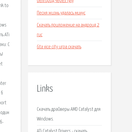
белгород через тулу
nk to
Песня жизнь удалась минус
Скачать приложение на андроид 2
dows
гис
ь ATi
зки: С
Gta vice city игра скачать
ь!
et
nter
Links
fi
port
Скачать драйверы AMD Catalyst для
ё один
Windows.
i-
ATi Catalyst Drivers - скачать