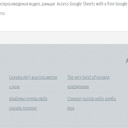
спроизведения видео, раньше. Access Google Sheets with a free Google
ess.
A
Скачать mp3 виа гра цветок
The very best of ричард
и нож
клайдерман
Альбомы группы любэ
Сталкер чистое небо зомби
скачать торрент
мод