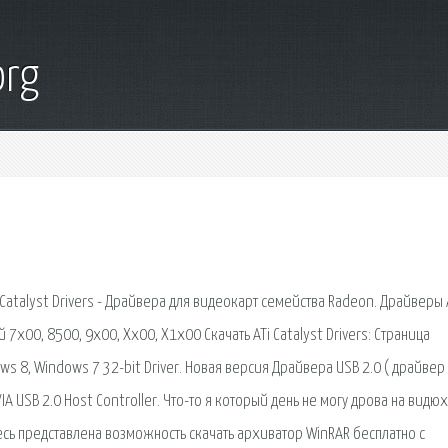
org
, ATi Catalyst Drivers - Драйвера для видеокарт семейства Radeon. Драйверы
7x00, 8500, 9x00, Xx00, X1x00 Скачать ATi Catalyst Drivers: Страница
ws 8, Windows 7 32-bit Driver. Новая версия Драйвера USB 2.0 ( драйвер 
 VIA USB 2.0 Host Controller. Что-то я который день не могу дрова на видюх
десь представлена возможность скачать архиватор WinRAR бесплатно с