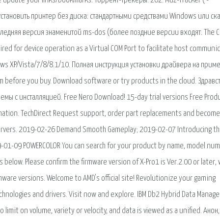
e update your links/bookmarks. Торрент-трекеры. 202. Muz-Tracker ( -
установить принтер без диска: стандартными средствами Windows или ска
следняя версия знаменитой ms-dos (более поздние версии входят. The 
uired for device operation as a Virtual COM Port to facilitate host communi
ws XP/Vista/7/8/8.1/10. Полная инструкция установки драйвера на прим
em before you buy. Download software or try products in the cloud. Здравс
емы с инсталляцией. Free Nero Download! 15-day trial versions Free Prod
mation. TechDirect Request support, order part replacements and become
e servers. 2019-02-26 Demand Smooth Gameplay; 2019-02-07 Introducing the
9-01-09 POWERCOLOR You can search for your product by name, model num
 below. Please confirm the firmware version of X-Pro1 is Ver.2.00 or later,
mware versions. Welcome to AMD's official site! Revolutionize your gaming
chnologies and drivers. Visit now and explore. IBM Db2 Hybrid Data Mana
 limit on volume, variety or velocity, and data is viewed as a unified. Анон,