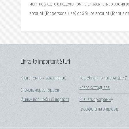
меня последнюю неделю комп стал засыпать во время во
account (for personal use) or G Suite account (for busin
Links to Important Stuff
Книга темных заклинаний
Решебник по литературе 7
класс кустодиева
Скачать через торрент
фильм волшебный портрет
Скачать программу
граффити на андроид