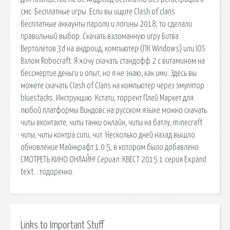
смс. Бесплатные игры. Если вы ищите Clash of clans
бесплатные аккаунты пароли и логины 2018, то сделали
правильный выбор. Скачать взломанную игру Битва
Вертолетов 3d на андроид, компьютер (ПК Windows) или IOS
Взлом Robocraft. Я хочу скачать стандофф 2 с витамином на
бессмертие деньги и опыт, но я не знаю, как ими. Здесь вы
можете скачать Clash of Сlans на компьютер через эмулятор
bluestacks. Инструкцию. Кстати, торрент Плей Маркет для
любой платформы Виндовс на русском языке можно скачать.
читы вконтакте, читы танки онлайн, читы на батлу, minecraft
читы, читы контра сити, чит. Несколько дней назад вышло
обновление Майнкрафт 1.0.5, в котором было добавлено.
СМОТРЕТЬ КИНО ОНЛАЙН! Сериал: КВЕСТ 2015 1 серия Expand
text… тодоренко.
Links to Important Stuff