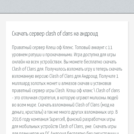
Скачать сервер clash of clans на андроид
Приватный сервер Клеш оф Кленс. Топовый аккаунт с 11
уровнем ратуши и прокачанными. Игра доступна для игры
онлайн на всех устройствах. Вы можете бесплатно скачать
Clash of Clans для. Получилось взломать игру и теперь скачать
взломанную версию Clash of Clans для Андроид. Получите 1
миллиард золотых монет и алмазов скачав и установив
приватный сервер игры Clash. Клэш оф кланс \ Clash of clans
- это отличная стратегия, в которую играют милионы людей
во всем мире. Скачать взломанный Clash of Clans (мод на
деньги, кристалы) а так же много других взломанных игр. В
2016 году компания Supercell, финский разработчик игры
для мобильных устройств Clash of Clans, уже. Скачать игры
для планшетов на ОС Андроид бесплатно без регистрации и