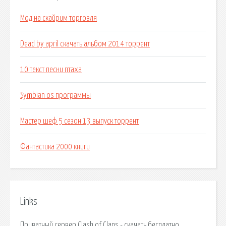
Мод на скайрим торговля
Dead by april скачать альбом 2014 торрент
10 текст песни птаха
Symbian os программы
Мастер шеф 5 сезон 13 выпуск торрент
Фантастика 2000 книги
Links
Приватный сервер Clash of Clans - скачать бесплатно.