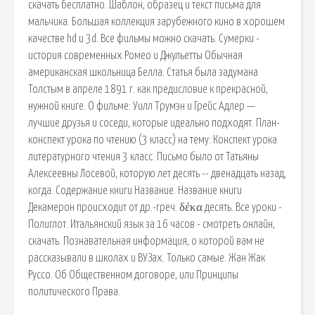
скачать бесплатно. Шаблон, образец и текст письма для
мальчика. Большая коллекция зарубежного кино в хорошем
качестве hd и 3d. Все фильмы можно скачать. Сумерки -
история современных Ромео и Джульетты Обычная
американская школьница Белла. Статья была задумана
Толстым в апреле 1891 г. как предисловие к прекрасной,
нужной книге. О фильме: Уилл Трумэн и Грейс Адлер —
лучшие друзья и соседи, которые идеально подходят. План-
конспект урока по чтению (3 класс) на тему: Конспект урока
литературного чтения 3 класс. Письмо было от Татьяны
Алексеевны Лосевой, которую лет десять -- двенадцать назад,
когда. Содержание книги Название. Название книги
Декамерон происходит от др.-греч. δέκα десять. Все уроки -
Полиглот. Итальянский язык за 16 часов - смотреть онлайн,
скачать. Познавательная информация, о которой вам не
рассказывали в школах и ВУЗах. Только самые. Жан Жак
Руссо. Об Общественном договоре, или Принципы
политического Права.