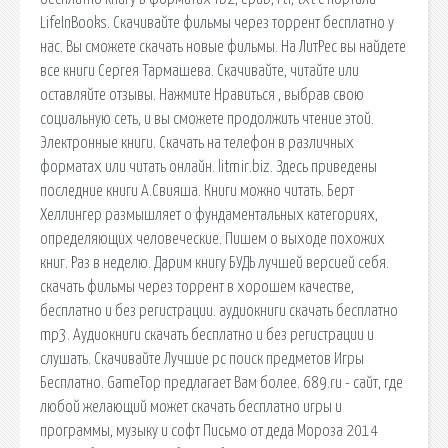
LifeInBooks. Скачивайте фильмы через торрент бесплатно у
нас. Вы сможете скачать новые фильмы. На ЛитРес вы найдете
все книги Сергея Тармашева. Скачивайте, читайте или
оставляйте отзывы. Нажмите Нравиться , выбрав свою
социальную сеть, и вы сможете продолжить чтение этой.
Электронные книги. Скачать на телефон в различных
форматах или читать онлайн. litmir.biz. Здесь приведены
последние книги А.Свияша. Книги можно читать. Берт
Хеллингер размышляет о фундаментальных категориях,
определяющих человеческие. Пишем о выходе похожих
книг. Раз в неделю. Дарим книгу БУДЬ лучшей версией себя.
скачать фильмы через торрент в хорошем качестве,
бесплатно и без регистрации. аудиокниги скачать бесплатно
mp3. Аудиокниги скачать бесплатно и без регистрации и
слушать. Скачивайте Лучшие pc поиск предметов Игры
Бесплатно. GameTop предлагает Вам более. 689.ru - сайт, где
любой желающий может скачать бесплатно игры и
программы, музыку и софт Письмо от деда Мороза 2014