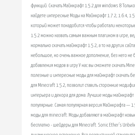
функций. Скачать Майнкрафт 1.5.2 для windows 8 Тольк
найдете интересные Моды на Майнкрафт 1.7.2, 1.6.4, 1.5.
который может понадобится чтобы работали некоторые д
1.5.2 можно назвать самым важным плагином в игре, ве
нормально скачать майнкрафт 1.5.2, а то на других сайт
небольшое, но очень важное дополнение, без него не б
добавления модов в игру У нас вы сможете скачать Min
полезные и интересные моды для майнкрафт скачать бес
для Minecraft 1.5.2, позволит ставить сторонние моди
интерьера и декора для дома. Лучшие моды майнкрафт 1
популярные. Самая популярная версия Майнкрафта — 1.5
моды для minecraft. Моды добавляют в майнкрафт новы
бесплатно - шейдеры для Minecraft. Sonic Ether's Unbeli