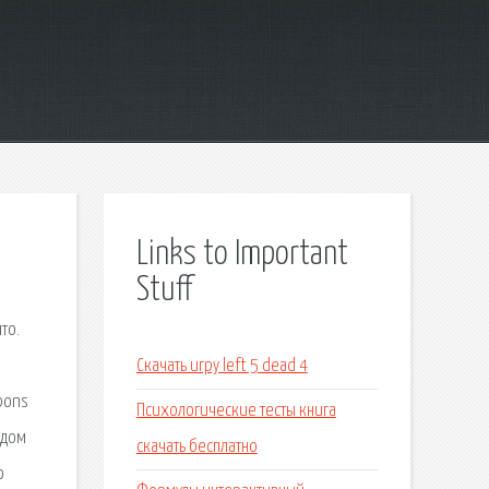
Links to Important
Stuff
то.
Скачать игру left 5 dead 4
apons
Психологические тесты книга
одом
скачать бесплатно
о