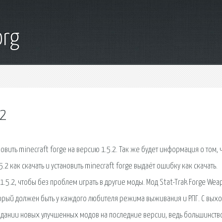
org
 2
новить minecraft forge на версию 1.5.2. Так же будет информация о том, ч
.5.2 как скачать и установить minecraft forge выдаёт ошибку как скачать.
1.5.2, чтобы без проблем играть в другие моды. Мод Stat-Trak Forge We
оторый должен быть у каждого любителя режима выживания и РПГ. С вых
оздании новых улучшенных модов на последние версии, ведь большинств