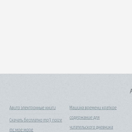
A
Авито электронные книги
Машина времени краткое
содержание для
Скачать бесплатно mp3 noize
читательского дневника
mc мое море