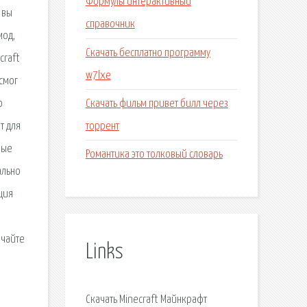
Формулы интерактивный
 вы
справочник
мод,
Скачать бесплатно программу
craft
w7lxe
смог
Скачать фильм привет билл через
о
торрент
т для
мые
Романтика это толковый словарь
ально
ция
ачайте
Links
Скачать Minecraft Майнкрафт