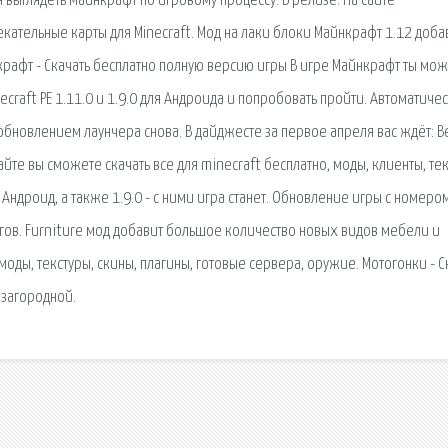
выглядеть Майнкрафт по игровому процессу. В релизе. На сайте
кательные карты для Minecraft. Мод на лаки блоки Майнкрафт 1.12 доба
нкрафт - Скачать бесплатно полную версию игры В игре Майнкрафт ты мо
necraft PE 1.11.0 и 1.9.0 для Андроида и попробовать пройти. Автоматиче
 с обновлением лаунчера снова. В дайджесте за первое апреля вас ждёт: 
те вы сможете скачать все для minecraft бесплатно, моды, клиенты, тек
Андроид, а также 1.9.0 - с ними игра станет. Обновление игры с номеро
багов. Furniture мод добавит большое количество новых видов мебели и
моды, текстуры, скины, плагины, готовые сервера, оружие. Мотогонки - С
 загородной.