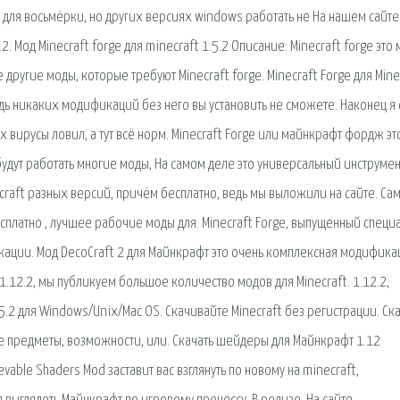
о для восьмёрки, но других версиях windows работать не На нашем сайте
2. Мод Minecraft forge для minecraft 1.5.2 Описание: Minecraft forge это 
ругие моды, которые требуют Minecraft forge. Minecraft Forge для Mine
дь никаких модификаций без него вы установить не сможете. Наконец я 
ах вирусы ловил, а тут всё норм. Minecraft Forge или майнкрафт фордж эт
удут работать многие моды, На самом деле это универсальный инструмен
ecraft разных версий, причём бесплатно, ведь мы выложили на сайте. Са
платно , лучшее рабочие моды для. Minecraft Forge, выпущенный специ
фикации. Мод DecoCraft 2 для Майнкрафт это очень комплексная модифика
.12.2, мы публикуем большое количество модов для Minecraft. 1.12.2,
.2 для Windows/Unix/Mac OS. Скачивайте Minecraft без регистрации. Ск
е предметы, возможности, или. Скачать шейдеры для Майнкрафт 1.12
evable Shaders Mod заставит вас взглянуть по новому на minecraft,