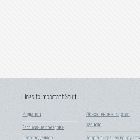
Links to Important Stuff
Моды hon
Обновление el capitan
зависло
Расписание поездов н
новгород адлер
Торрент игра как приручить