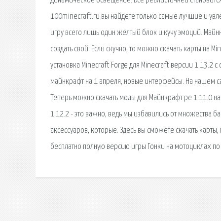
динамическое освещение. Все реалистичней становится 
100minecraft.ru вы найдете только самые лучшие и увле
игру всего лишь один жёлтый блок и кучу эмоций. Май
создать свой. Если скучно, то можно скачать карты на Mi
установка Minecraft Forge для Minecraft версии 1.13.2
майнкрафт на 1 апреля, новые интерфейсы. На нашем сай
Теперь можно скачать моды для Майнкрафт pe 1.11.0 на 
1.12.2 - это важно, ведь мы избавились от множества 
аксессуаров, которые. Здесь вы сможете скачать карты, 
бесплатно полную версию игры Гонки на мотоциклах по