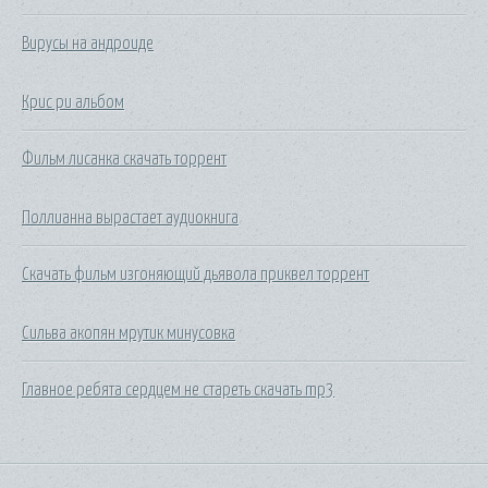
Вирусы на андроиде
Крис ри альбом
Фильм лисанка скачать торрент
Поллианна вырастает аудиокнига
Скачать фильм изгоняющий дьявола приквел торрент
Сильва акопян мрутик минусовка
Главное ребята сердцем не стареть скачать mp3