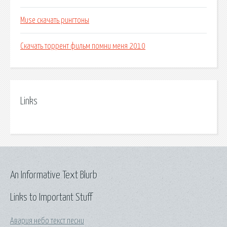
Muse скачать рингтоны
Скачать торрент фильм помни меня 2010
Links
An Informative Text Blurb
Links to Important Stuff
Авария небо текст песни