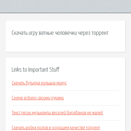
Скачать игру ватные человечки через торрент
Links to Important Stuff
Скачать бутырка кольщик минус
Схема arduino своими руками
Текст песни музыканты веселей барабанов не жалей
Скачать война полов в хорошем качестве торрент