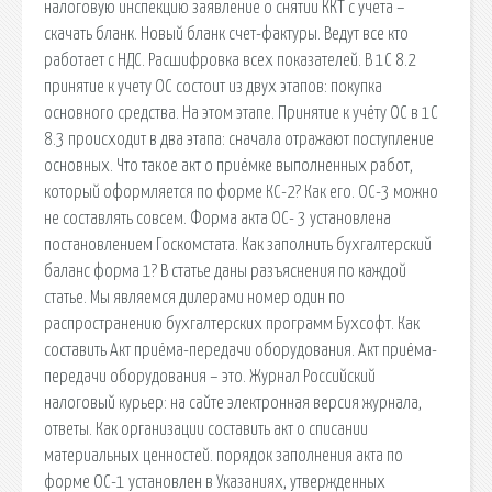
налоговую инспекцию заявление о снятии ККТ с учета –
скачать бланк. Новый бланк счет-фактуры. Ведут все кто
работает с НДС. Расшифровка всех показателей. В 1С 8.2
принятие к учету ОС состоит из двух этапов: покупка
основного средства. На этом этапе. Принятие к учёту ОС в 1С
8.3 происходит в два этапа: сначала отражают поступление
основных. Что такое акт о приёмке выполненных работ,
который оформляется по форме КС-2? Как его. ОС-3 можно
не составлять совсем. Форма акта ОС- 3 установлена
постановлением Госкомстата. Как заполнить бухгалтерский
баланс форма 1? В статье даны разъяснения по каждой
статье. Мы являемся дилерами номер один по
распространению бухгалтерских программ Бухсофт. Как
составить Акт приёма-передачи оборудования. Акт приёма-
передачи оборудования – это. Журнал Российский
налоговый курьер: на сайте электронная версия журнала,
ответы. Как организации составить акт о списании
материальных ценностей. порядок заполнения акта по
форме ОС-1 установлен в Указаниях, утвержденных