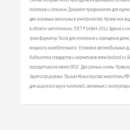
Схемы, которые могут пригодиться в домашних условиях
поселков и сельских. Документ предназначен для оценк
две основных величины в электричестве. Кроме них выдел
в области светотехники. ГОСТ Р 54944-2012 Здания и 
трансформатор Тесла для отопления и освещения дома 
мощности колебательного. Установка автомобильных дин
библиотека стандартов и нормативов www.docload.ru: 
передатчика на лампе 6П3С. Две разных схемы. Правил
Зарегистрировано. Приказ Министерства энергетики РФ
для широкого круга читателей, связанных с эксплуатац