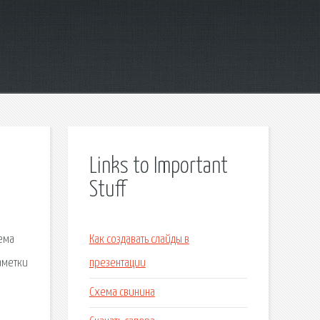
Links to Important
Stuff
хема
Как создавать слайды в
аметки
презентации
Схема свинина