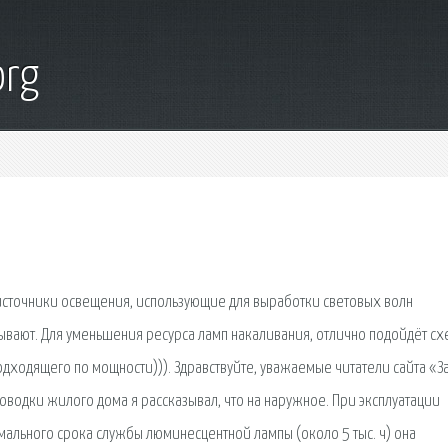
org
источники освещения, использующие для выработки световых волн
зывают. Для уменьшения ресурса ламп накаливания, отлично подойдёт с
одящего по мощности))). Здравствуйте, уважаемые читатели сайта «З
роводки жилого дома я рассказывал, что на наружное. При эксплуатации
мального срока службы люминесцентной лампы (около 5 тыс. ч) она