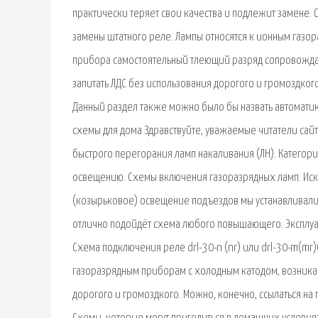
практически теряет свои качества и подлежит замене. С
замены штатного реле. Лампы относятся к ионным газ
прибора самостоятельный тлеющий разряд сопровождае
запитать ЛДС без использования дорогого и громоздког
Данный раздел также можно было бы назвать автоматика 
схемы для дома Здравствуйте, уважаемые читатели сайт
быстрого перегорания ламп накаливания (ЛН). Категория
освещению. Схемы включения газоразрядных ламп. Иск
(козырьковое) освещение подъездов мы устанавливали
отлично подойдёт схема любого повышающего. Эксплуат
Схема подключения реле drl-30-n (nr) или drl-30-m(mr)
газоразрядным приборам с холодным катодом, возникаю
дорогого и громоздкого. Можно, конечно, ссылаться на 