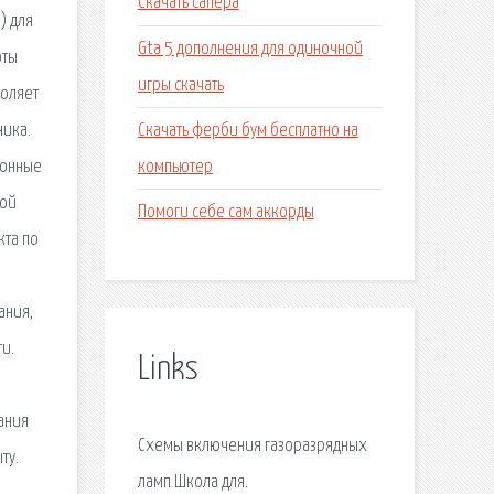
Скачать сапера
) для
Gta 5 дополнения для одиночной
оты
игры скачать
воляет
Скачать ферби бум бесплатно на
ника.
компьютер
ронные
мой
Помоги себе сам аккорды
кта по
ания,
и.
Links
ания
Схемы включения газоразрядных
ту.
ламп Школа для.