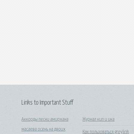
Links to Important Stuff
Аккорды песни амирхана
Журнал кип и ика
масаева осень на двоих
Как пользоваться greylink