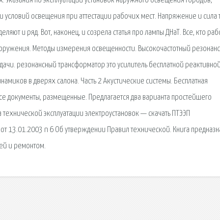
. Указания по эксплуатации установок наружного освещения городов,
и условий освещения при аттестации рабочих мест. Напряжение и сила т
яют и ряд. Вот, наконец, и созрела статья про лампы ДНаТ. Все, кто раб
сооружения. Методы измерения освещенности. Высокочастотный резонан
дачи. резонансный трансформатор это усилитель бесплатной реактивно
амиков в дверях салона. Часть 2 Акустические системы. Бесплатная
Все документы, размещенные. Предлагается два варианта простейшего
а технической эксплуатации электроустановок — скачать ПТЭЭП
 от 13.01.2003 n 6 Об утверждении Правил технической. Книга предназ
ией и ремонтом.