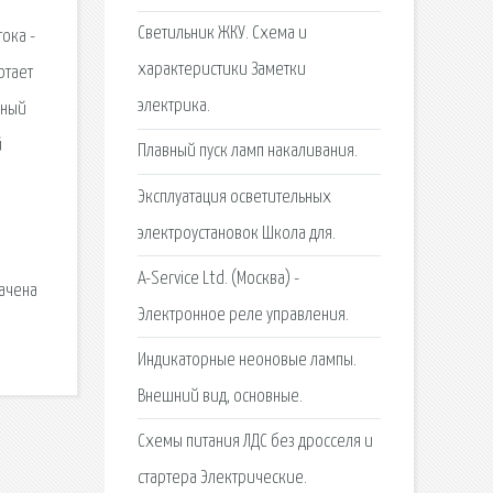
Светильник ЖКУ. Схема и
ока -
характеристики Заметки
отает
электрика.
сный
й
Плавный пуск ламп накаливания.
Эксплуатация осветительных
электроустановок Школа для.
A-Service Ltd. (Москва) -
начена
Электронное реле управления.
Индикаторные неоновые лампы.
Внешний вид, основные.
Схемы питания ЛДС без дросселя и
стартера Электрические.