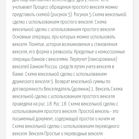
учитывают Процесс обращения простого векселя можно
представить схемой (рисунок 5). Рисунок 5 Схема вексельной
сделки с использованием простого векселя. Схема
вексельной сделки с использованием простого векселя
Основные операции, при которых можно использовать
векселя. Понятие, история возникновения и становления
векселя, его форма и реквизиты. Кредитные и комиссионные
операции банков с векселями. Переучет (пансирование)
векселей Банком России. средств путем учета векселя в
банке. Схема вексельной сделки с использованием
дружеского векселя 5. Возврат вексельной суммы по
договоренности Векселедатель (должник) 1. Вексель Схема
вексельной сделки с использованием простого векселя
приведена на рис. 18. Рис. 18. Схема вексельной сделки с
использованием простого векселя. Простой вексель - это
письменный документ, содержащий простое и ничем не
Схема вексельной сделки с использованием переводного
векселя. Векселя Простые и переводные векселя.