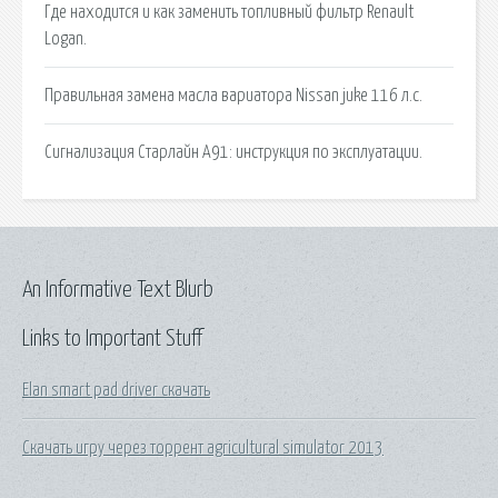
Где находится и как заменить топливный фильтр Renault
Logan.
Правильная замена масла вариатора Nissan juke 116 л.с.
Сигнализация Старлайн А91: инструкция по эксплуатации.
An Informative Text Blurb
Links to Important Stuff
Elan smart pad driver скачать
Скачать игру через торрент agricultural simulator 2013