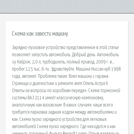
Схема как завести машину
Зарядно-пусковое устройство представленное в этой статье
позволяет запустить автомобиль. Добрый день. Автомобиль
sy Кайрон, 2,0 л, турбодизель, полный привод, 2009 г. в.,
пробег 115 тыс, 6-ти. Здравствуйте. Машина Ниссан куб 1998
года, автомат. Проблема такая. Взял машину с гаража.
Страница о диагностике и ремонте акпп Опель Астра h.
Ответы на вопросы по коробкам передач. Схема тормозной
системы ВАЗ 2114 имеет классическую компоновку,
аналогичную как вазовским. В каких случаях чаше всего
требуется парковка задним ходом между автомобилями и
как. Схема пуско зарядного устройства для легковых
автомобилей Схема пуско зарядного. Где находится и как
заменить топливный фильтр Renault Logan. Отзыв владельца