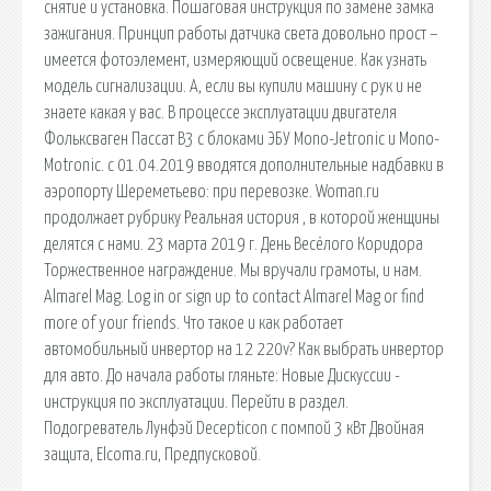
снятие и установка. Пошаговая инструкция по замене замка
зажигания. Принцип работы датчика света довольно прост –
имеется фотоэлемент, измеряющий освещение. Как узнать
модель сигнализации. А, если вы купили машину с рук и не
знаете какая у вас. В процессе эксплуатации двигателя
Фольксваген Пассат В3 с блоками ЭБУ Mono-Jetronic и Mono-
Motronic. с 01.04.2019 вводятся дополнительные надбавки в
аэропорту Шереметьево: при перевозке. Woman.ru
продолжает рубрику Реальная история , в которой женщины
делятся с нами. 23 марта 2019 г. День Весёлого Коридора
Торжественное награждение. Мы вручали грамоты, и нам.
Almarel Mag. Log in or sign up to contact Almarel Mag or find
more of your friends. Что такое и как работает
автомобильный инвертор на 12 220v? Как выбрать инвертор
для авто. До начала работы гляньте: Новые Дискуссии -
инструкция по эксплуатации. Перейти в раздел.
Подогреватель Лунфэй Decepticon с помпой 3 кВт Двойная
защита, Elcoma.ru, Предпусковой.