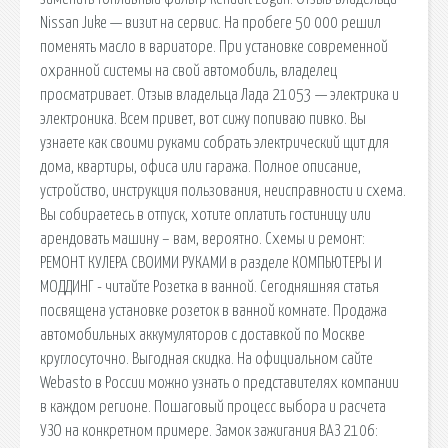
Nissan Juke — визит на сервис. На пробеге 50 000 решил
поменять масло в вариаторе. При установке современной
охранной системы на свой автомобиль, владелец
просматривает. Отзыв владельца Лада 21053 — электрика и
электроника. Всем привет, вот сижу попиваю пивко. Вы
узнаете как своими руками собрать электрический щит для
дома, квартиры, офиса или гаража. Полное описание,
устройство, инструкция пользования, неисправности и схема.
Вы собираетесь в отпуск, хотите оплатить гостиницу или
арендовать машину – вам, вероятно. Схемы и ремонт:
РЕМОНТ КУЛЕРА СВОИМИ РУКАМИ в разделе КОМПЬЮТЕРЫ И
МОДДИНГ - читайте Розетка в ванной. Сегодняшняя статья
посвящена установке розеток в ванной комнате. Продажа
автомобильных аккумуляторов с доставкой по Москве
круглосуточно. Выгодная скидка. На официальном сайте
Webasto в России можно узнать о представителях компании
в каждом регионе. Пошаговый процесс выбора и расчета
УЗО на конкретном примере. Замок зажигания ВАЗ 2106: