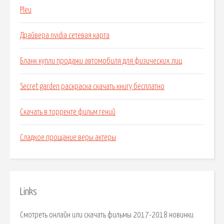
Pleu
Драйвера nvidia сетевая карта
Бланк купли продажи автомобиля для физических лиц
Secret garden раскраска скачать книгу бесплатно
Скачать в торренте фильм гений
Сладкое прощание веры актеры
Links
Смотреть онлайн или скачать фильмы 2017-2018 новинки.