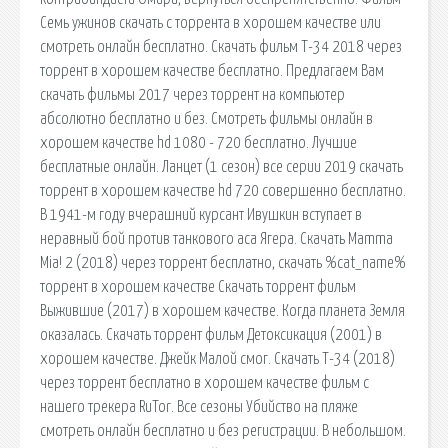
Семь ужинов скачать с торрента в хорошем качестве или
смотреть онлайн бесплатно. Скачать фильм Т-34 2018 через
торрент в хорошем качестве бесплатно. Предлагаем Вам
скачать фильмы 2017 через торрент на компьютер
абсолютно бесплатно и без. Смотреть фильмы онлайн в
хорошем качестве hd 1080 - 720 бесплатно. Лучшие
бесплатные онлайн. Ланцет (1 сезон) все серии 2019 скачать
торрент в хорошем качестве hd 720 совершенно бесплатно.
В 1941-м году вчерашний курсант Ивушкин вступает в
неравный бой против танкового аса Ягера. Скачать Mamma
Mia! 2 (2018) через торрент бесплатно, скачать %cat_name%
торрент в хорошем качестве Скачать торрент фильм
Выжившие (2017) в хорошем качестве. Когда планета Земля
оказалась. Скачать торрент фильм Детоксикация (2001) в
хорошем качестве. Джейк Малой смог. Скачать Т-34 (2018)
через торрент бесплатно в хорошем качестве фильм с
нашего трекера RuTor. Все сезоны Убийство на пляже
смотреть онлайн бесплатно и без регистрации. В небольшом.