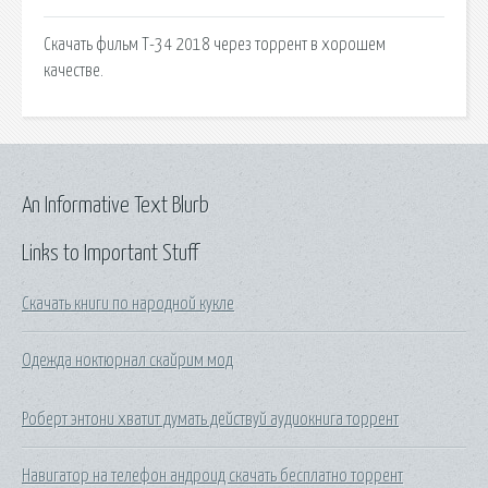
Скачать фильм Т-34 2018 через торрент в хорошем
качестве.
An Informative Text Blurb
Links to Important Stuff
Скачать книги по народной кукле
Одежда ноктюрнал скайрим мод
Роберт энтони хватит думать действуй аудиокнига торрент
Навигатор на телефон андроид скачать бесплатно торрент