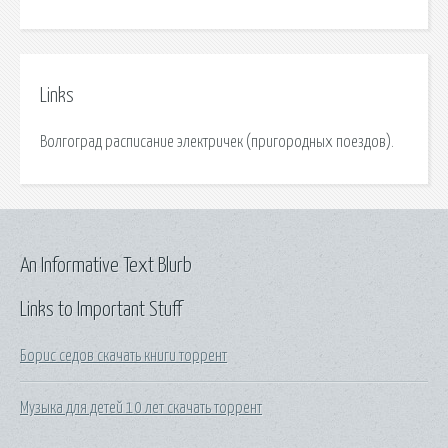
Links
Волгоград расписание электричек (пригородных поездов).
An Informative Text Blurb
Links to Important Stuff
Борис седов скачать книги торрент
Музыка для детей 10 лет скачать торрент