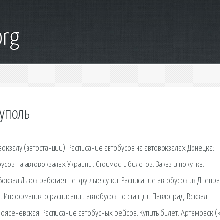
org
иуполь
окзалу (автостанции). Расписание автобусов на автовокзалах Донецка:
сов на автовокзалах Украины. Стоимость билетов. Заказ и покупка.
окзал Львов работает не круглые сутки. Расписание автобусов из Днепра
. Информация о расписании автобусов по станции Павлоград. Вокзал
оясеневская. Расписание автобусных рейсов. Купить билет. Артемовск (