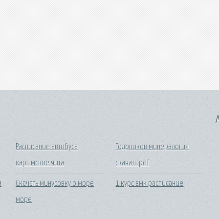
A
Расписание автобуса
Годовиков минералогия
карымское чита
скачать pdf
я
Скачать минусовку о море
1 курс вмк расписание
море