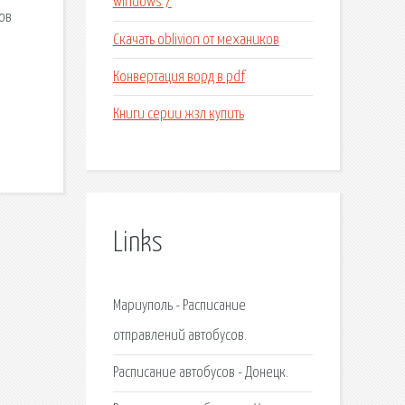
windows 7
ов
Скачать oblivion от механиков
Конвертация ворд в pdf
Книги серии жзл купить
Links
Мариуполь - Расписание
отправлений автобусов.
Расписание автобусов - Донецк.