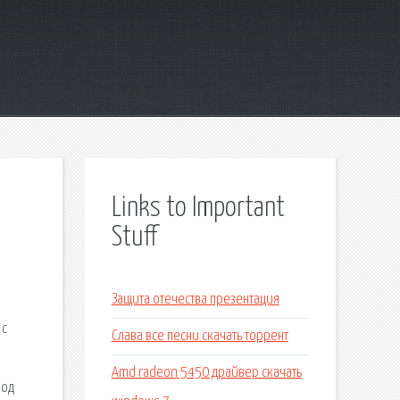
Links to Important
Stuff
Защита отечества презентация
 с
Слава все песни скачать торрент
Amd radeon 5450 драйвер скачать
код