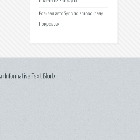
Билеты на автобусы
Розклад автобусів по автовокзалу
Покровськ.
n Informative Text Blurb