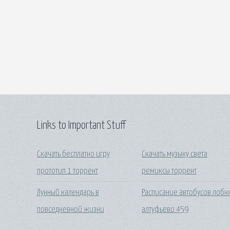
Links to Important Stuff
Скачать бесплатно игру
Скачать музыку света
прототип 1 торрент
ремиксы торрент
Лунный календарь в
Расписание автобусов лобн
повседневной жизни
алтуфьево 459