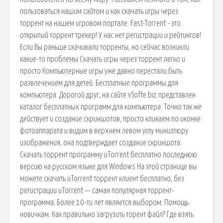
пользоваться нашим сайтом и как скачать игры через
торрент на нашем игровом портале. Fast-Torrent - это
открытый торрент трекер! У нас нет регистрации и рейтингов!
Если Вы раньше скачивали торренты, но сейчас возникли
какие-то проблемы Скачать игры через торрент легко и
просто Компьютерные игры уже давно перестали быть
развлечением для детей. Бесплатные программы для
компьютера. Дорогой друг, на сайте vSofte.biz представлен
каталог бесплатных программ для компьютера. Точно так же
действует и создание скриншотов, просто кликаем по иконке
фотоаппарата и видим в верхнем левом углу миниатюру
изображения, она подтверждает создание скриншота.
Скачать торрент программу uTorrent бесплатно последнюю
версию на русском языке для Windows На этой странице вы
можете скачать uTorrent торрент клиент бесплатно, без
регистрации uTorrent — самая популярная торрент-
программа. Более 10-ти лет является выбором. Помощь
новичкам. Как правильно загрузить торент файл? Где взять