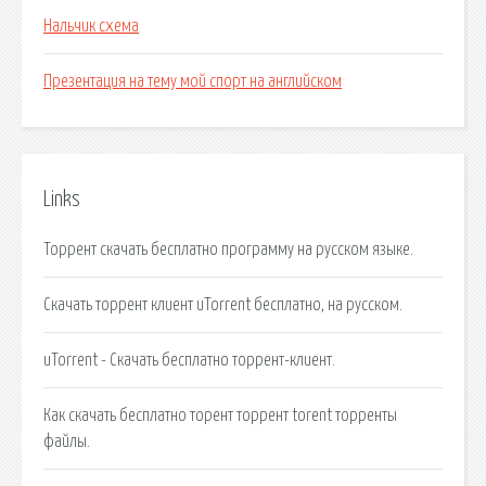
Нальчик схема
Презентация на тему мой спорт на английском
Links
Торрент cкачать бесплатно программу на русском языке.
Скачать торрент клиент uTorrent бесплатно, на русском.
uTorrent - Скачать бесплатно торрент-клиент.
Как скачать бесплатно торент торрент torent торренты
файлы.