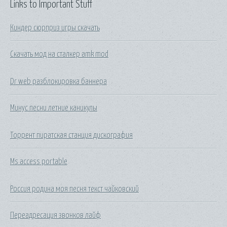
Links to Important Stuff
Киндер сюрприз игры скачать
Скачать мод на сталкер amk mod
Dr web разблокировка баннера
Минус песни летние каникулы
Торрент пиратская станция дискография
Ms access portable
Россия родина моя песня текст чайковский
Переадресация звонков лайф