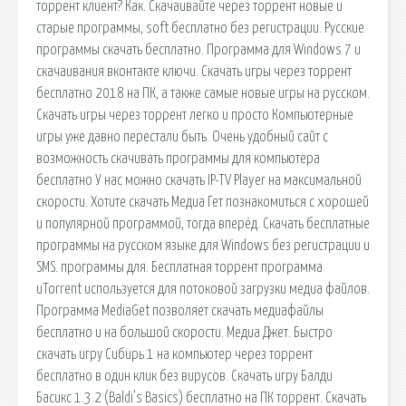
торрент клиент? Как. Скачаивайте через торрент новые и
старые программы, soft бесплатно без регистрации. Русские
программы скачать бесплатно. Программа для Windows 7 и
скачаивания вконтакте ключи. Скачать игры через торрент
бесплатно 2018 на ПК, а также самые новые игры на русском.
Скачать игры через торрент легко и просто Компьютерные
игры уже давно перестали быть. Очень удобный сайт с
возможность скачивать программы для компьютера
бесплатно У нас можно скачать IP-TV Player на максимальной
скорости. Хотите скачать Медиа Гет познакомиться с хорошей
и популярной программой, тогда вперёд. Скачать бесплатные
программы на русском языке для Windows без регистрации и
SMS. программы для. Бесплатная торрент программа
uTorrent используется для потоковой загрузки медиа файлов.
Программа MediaGet позволяет скачать медиафайлы
бесплатно и на большой скорости. Медиа Джет. Быстро
скачать игру Сибирь 1 на компьютер через торрент
бесплатно в один клик без вирусов. Cкачать игру Балди
Басикс 1.3.2 (Baldi's Basics) бесплатно на ПК торрент. Скачать