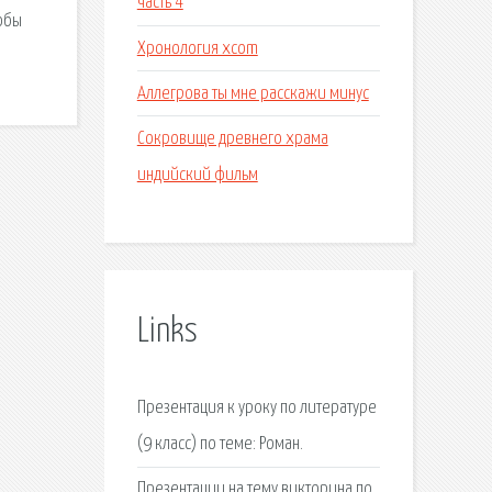
часть 4
тобы
Хронология xcom
Аллегрова ты мне расскажи минус
Сокровище древнего храма
индийский фильм
Links
Презентация к уроку по литературе
(9 класс) по теме: Роман.
Презентации на тему викторина по