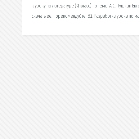
к уроку по литературе (9 класс) по теме: А.С. Пушкин Е
скачать ее, порекомендуйте. 81. Разработка урока по ма