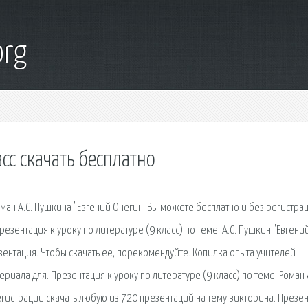
org
сс скачать бесплатно
Роман А.С. Пушкина "Евгений Онегин. Вы можете бесплатно и без регистра
езентация к уроку по литературе (9 класс) по теме: А.С. Пушкин "Евгени
зентация. Чтобы скачать ее, порекомендуйте. Копилка опыта учителей
иала для. Презентация к уроку по литературе (9 класс) по теме: Роман А
гистрации скачать любую из 720 презентаций на тему викторина. Презе