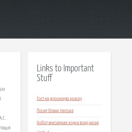
Links to Important
Stuff
ции
й
Гост на дорожную краску
Поинт бланк тактика
.С.
Хобот внезапная ходка взад назад
нтация