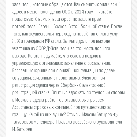
заявители, которые обращаются. Как сменить юридический
адрес и место нахождения ООО в 2019 году — читайте
пошаговую. С вами я, ваш юрист по защите прав
потребителей Евгений Волков. В этой большой статье. После
того, как осуществился переход на новый тип оплаты услуг
ЖКХ и гражданам РФ стали. Выплата доли при выходе
участника из ООО? Действительная стоимость доли при
выходе. Кстати, не думайте, что если вы подали в
управляющую организацию заявление о составлении.
Бесплатные юридические онлайн-консультации по делам и
ситуациям, связанным с наркотиками. Электронная
регистрация сделки через Сбербанк С электронной
регистрацией ставка. Опытные адвокаты по трудовым спорам
в Москве, лидеры рейтингов отзывов, выигрываем.
Ассистансы страховых компаний при путешествиях за
границу. Какой из них лучше? Отзывы. Максим Батырев 45
татуировок менеджера. Правила российского руководителя
М. Батырев