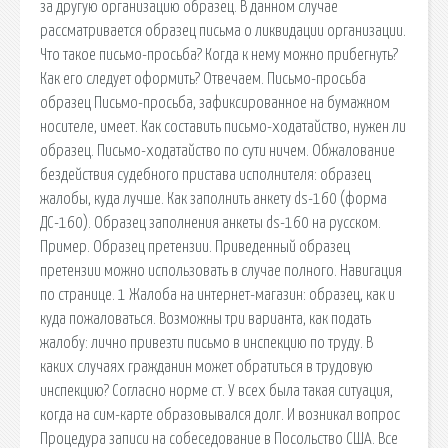
за другую организацию образец. В данном случае
рассматривается образец письма о ликвидации организации.
Что такое письмо-просьба? Когда к нему можно прибегнуть?
Как его следует оформить? Отвечаем. Письмо-просьба
образец Письмо-просьба, зафиксированное на бумажном
носителе, имеет. Как составить письмо-ходатайство, нужен ли
образец. Письмо-ходатайство по сути ничем. Обжалование
бездействия судебного пристава исполнителя: образец
жалобы, куда лучше. Как заполнить анкету ds-160 (форма
ДС-160). Образец заполнения анкеты ds-160 на русском.
Пример. Образец претензии. Приведенный образец
претензии можно использовать в случае полного. Навигация
по странице. 1 Жалоба на интернет-магазин: образец, как и
куда пожаловаться. Возможны три варианта, как подать
жалобу: лично привезти письмо в инспекцию по труду. В
каких случаях гражданин может обратиться в трудовую
инспекцию? Согласно норме ст. У всех была такая ситуация,
когда на сим-карте образовывался долг. И возникал вопрос
Процедура записи на собеседование в Посольство США. Все