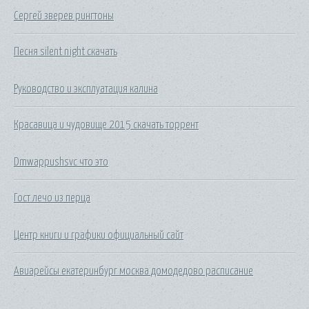
Сергей зверев рингтоны
Песня silent night скачать
Руководство и эксплуатация калина
Красавица и чудовище 2015 скачать торрент
Dmwappushsvc что это
Гост лечо из перца
Центр книги и графики официальный сайт
Авиарейсы екатеринбург москва домодедово расписание