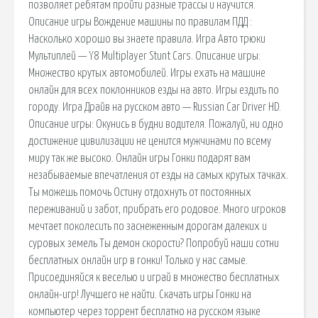
позволяет ребятам пройти разные трассы и научится.
Описание игры Вождение машины по правилам ПДД :
Насколько хорошо вы знаете правила. Игра Авто трюки
Мультиплей — Y8 Multiplayer Stunt Cars. Описание игры:
Множество крутых автомобилей. Игры ехать на машине
онлайн для всех поклонников езды на авто. Игры ездить по
городу. Игра Драйв на русском авто — Russian Car Driver HD.
Описание игры: Окунись в будни водителя. Пожалуй, ни одно
достижение цивилизации не ценится мужчинами по всему
миру так же высоко. Онлайн игры Гонки подарят вам
незабываемые впечатления от езды на самых крутых тачках.
Ты можешь помочь Остину отдохнуть от постоянных
переживаний и забот, прибрать его родовое. Много игроков
мечтает поколесить по заснеженным дорогам далеких и
суровых земель Ты демон скорости? Попробуй наши сотни
бесплатных онлайн игр в гонки! Только у нас самые.
Присоединяйся к веселью и играй в множество бесплатных
онлайн-игр! Лучшего не найти. Скачать игры Гонки на
компьютер через торрент бесплатно на русском языке