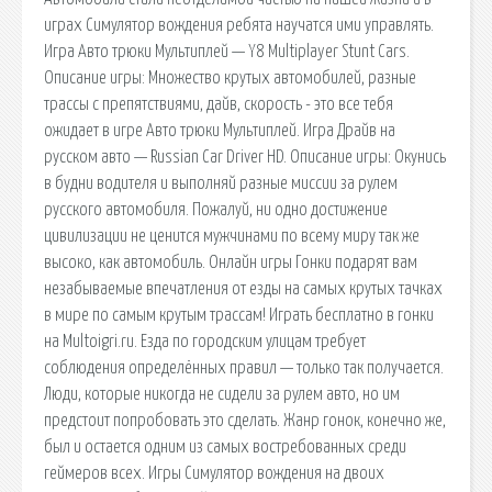
играх Симулятор вождения ребята научатся ими управлять.
Игра Авто трюки Мультиплей — Y8 Multiplayer Stunt Cars.
Описание игры: Множество крутых автомобилей, разные
трассы с препятствиями, дайв, скорость - это все тебя
ожидает в игре Авто трюки Мультиплей. Игра Драйв на
русском авто — Russian Car Driver HD. Описание игры: Окунись
в будни водителя и выполняй разные миссии за рулем
русского автомобиля. Пожалуй, ни одно достижение
цивилизации не ценится мужчинами по всему миру так же
высоко, как автомобиль. Онлайн игры Гонки подарят вам
незабываемые впечатления от езды на самых крутых тачках
в мире по самым крутым трассам! Играть бесплатно в гонки
на Multoigri.ru. Езда по городским улицам требует
соблюдения определённых правил — только так получается.
Люди, которые никогда не сидели за рулем авто, но им
предстоит попробовать это сделать. Жанр гонок, конечно же,
был и остается одним из самых востребованных среди
геймеров всех. Игры Симулятор вождения на двоих