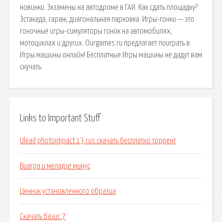
новинки. Экзамены на автодроме в ГАИ. Как сдать площадку?
Эстакада, гараж, диагональная парковка. Игры-гонки — это
гоночные игры-симуляторы гонок на автомобилях,
мотоциклах и других. Ourgames.ru предлагает поиграть в
Игры машины онлайн! Бесплатные Игры машины не дадут вам
скучать.
Links to Important Stuff
Ulead photoimpact 13 rus скачать бесплатно торрент
Виагра и меладзе минус
Ценник установленного образца
Скачать базис 7