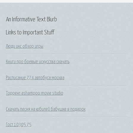
An Informative Text Blurb
Links to Important Stuff
Люди икс обзор игры
Книги про боевые искусства скачать
Расписание 774 автобуса москва
Торрент ashampoo movie studio
Скачать песня на юбилей бабушке в подарок
Гост 10305 75