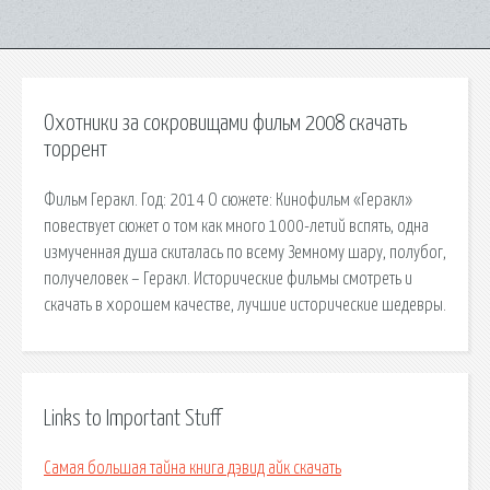
Охотники за сокровищами фильм 2008 скачать
торрент
Фильм Геракл. Год: 2014 О сюжете: Кинофильм «Геракл»
повествует сюжет о том как много 1000-летий вспять, одна
измученная душа скиталась по всему Земному шару, полубог,
получеловек – Геракл. Исторические фильмы смотреть и
скачать в хорошем качестве, лучшие исторические шедевры.
Links to Important Stuff
Самая большая тайна книга дэвид айк скачать