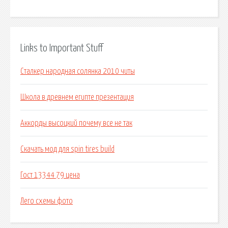
Links to Important Stuff
Сталкер народная солянка 2010 читы
Школа в древнем египте презентация
Аккорды высоцкий почему все не так
Скачать мод для spin tires build
Гост 13344 79 цена
Лего схемы фото