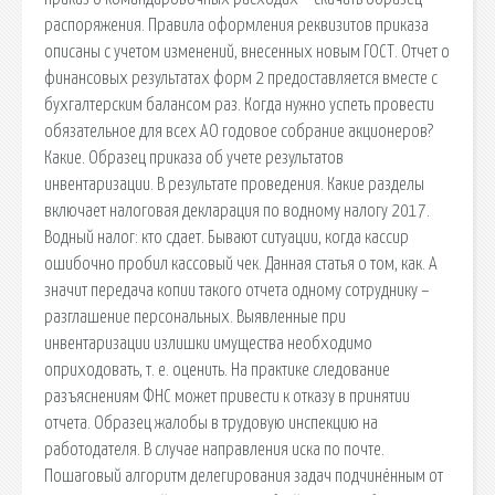
распоряжения. Правила оформления реквизитов приказа
описаны с учетом изменений, внесенных новым ГОСТ. Отчет о
финансовых результатах форм 2 предоставляется вместе с
бухгалтерским балансом раз. Когда нужно успеть провести
обязательное для всех АО годовое собрание акционеров?
Какие. Образец приказа об учете результатов
инвентаризации. В результате проведения. Какие разделы
включает налоговая декларация по водному налогу 2017.
Водный налог: кто сдает. Бывают ситуации, когда кассир
ошибочно пробил кассовый чек. Данная статья о том, как. А
значит передача копии такого отчета одному сотруднику –
разглашение персональных. Выявленные при
инвентаризации излишки имущества необходимо
оприходовать, т. е. оценить. На практике следование
разъяснениям ФНС может привести к отказу в принятии
отчета. Образец жалобы в трудовую инспекцию на
работодателя. В случае направления иска по почте.
Пошаговый алгоритм делегирования задач подчинённым от