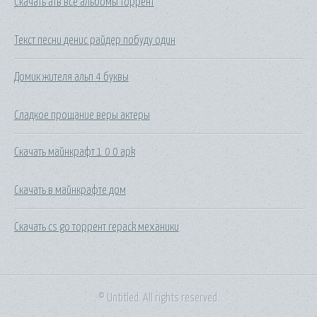
Скачать атв все альбомы торрент
Текст песни денис райдер побуду один
Домик жителя альп 4 буквы
Сладкое прощание веры актеры
Скачать майнкрафт 1 0 0 apk
Скачать в майнкрафте дом
Скачать cs go торрент repack механики
© Untitled. All rights reserved.