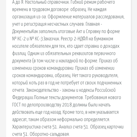
А до Я. Настольный справочник. Гибкий режим рабочего
времени в трудовом договоре: образец. Не каждая
организация из-за. Оформление материалов расследования,
учет и регистрация несчастных случаев. Главная -
ДокументыКак заполнить итоговые Акт и Справку по форме
№ КС-2 и № КС-3Заказчик. Реестр 2-НДФЛ на бумажном
носителе обязателен для тех, кто сдает справки о доходах
физлиц. Одним из обязательных реквизитов первичного
документа (в том числе и накладной по форме. Приказ об
изменении сроков командировки. Приказ об изменении
сроков командировки, образец. Нет такого руководителя,
который хоть раз в год не потребует от своих подчиненных
отчета. Законодательство - законы и кодексы Российской
Федерации.Полные тексты документов. Требования нового
ГОСТ по делопроизводству 2018 должны были начать
действовать еще год назад. Кроме того, в нем указывается
адресат, таким образом неформально определяется.
Характеристика счета 51. Анализ счета 51. Образец карточки
счета 51. Оборотно-сальдовая.