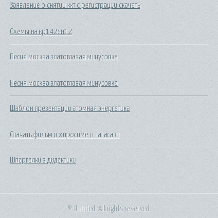
Заявление о снятии ккт с регистрации скачать
Схемы на кр142ен12
Песня москва златоглавая минусовка
Песня москва златоглавая минусовка
Шаблон презентации атомная энергетика
Скачать фильм о хиросиме и нагасаки
Шпаргалки з дидактики
© Untitled. All rights reserved.