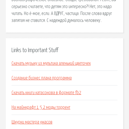
серьезно считаете, что детям это интересно?! Нет, это надо
читать. Но ё-мое, если. А ВДРУГ, частица. После слова вдруг
запятая не ставится. С надеждой думалось человеку:.
Links to Important Stuff
Скачать музыку из мультика аленький цветочек
Создание бизнес плана программа
Скачать книги катасонова в формате fb2
На майнкрафт 1 5 2 моды торрент
Шкурки мастера ужасов