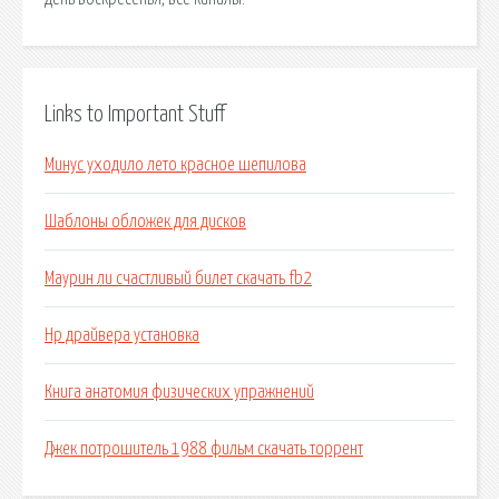
Links to Important Stuff
Минус уходило лето красное шепилова
Шаблоны обложек для дисков
Маурин ли счастливый билет скачать fb2
Hp драйвера установка
Книга анатомия физических упражнений
Джек потрошитель 1988 фильм скачать торрент