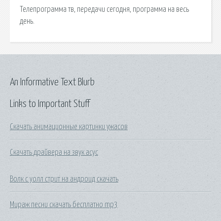
Телепрограмма тв, передачи сегодня, программа на весь
день.
An Informative Text Blurb
Links to Important Stuff
Скачать анимационные картинки ужасов
Скачать драйвера на звук асус
Волк с уолл стрит на андроид скачать
Мираж песни скачать бесплатно mp3