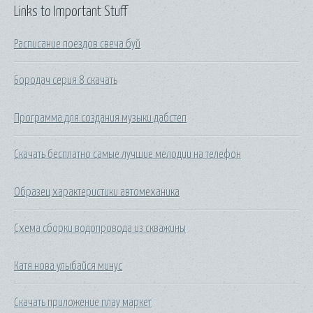
Links to Important Stuff
Расписание поездов свеча буй
Бородач серия 8 скачать
Программа для создания музыки дабстеп
Скачать бесплатно самые лучшие мелодии на телефон
Образец характеристики автомеханика
Схема сборки водопровода из скважины
Катя нова улыбайся минус
Скачать приложение плау маркет