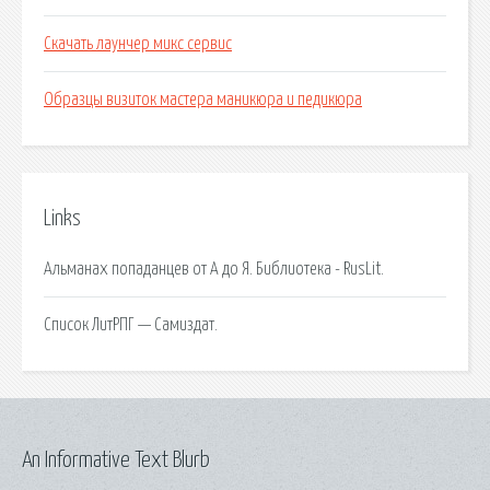
Скачать лаунчер микс сервис
Образцы визиток мастера маникюра и педикюра
Links
Альманах попаданцев от А до Я. Библиотека - RusLit.
Список ЛитРПГ — Самиздат.
An Informative Text Blurb