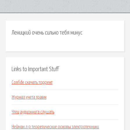
Леницкий очень сильно тебя минус
Links to Important Stuff
Confide скачать торрент
Журнал учета травм
Чтец аудиокнига слушать
Нейман л р теоретические основы электротехники