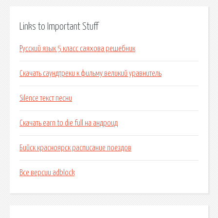
Links to Important Stuff
Русский язык 5 класс саяхова решебник
Скачать саундтреки к фильму великий уравнитель
Silence текст песни
Скачать earn to die full на андроид
Бийск красноярск расписание поездов
Все версии adblock