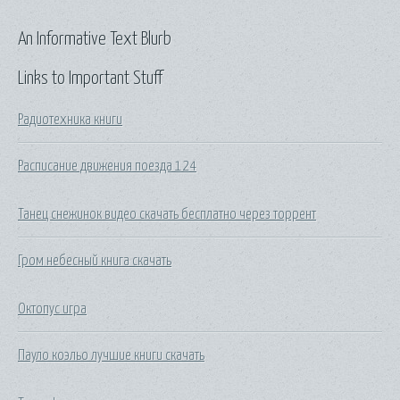
An Informative Text Blurb
Links to Important Stuff
Радиотехника книги
Расписание движения поезда 124
Танец снежинок видео скачать бесплатно через торрент
Гром небесный книга скачать
Октопус игра
Пауло коэльо лучшие книги скачать