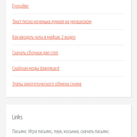
Eyepoker
Текст песни ноченька лунная на украинском
Как вводить читы в мафию 2 видео
Скачать сборник дап степ
Скайрим моды dawnguard
Этапы энергетического обмена схема
Links
Пасьянс. Игра пасьянс, паук, косынка, скачать пасьянс.