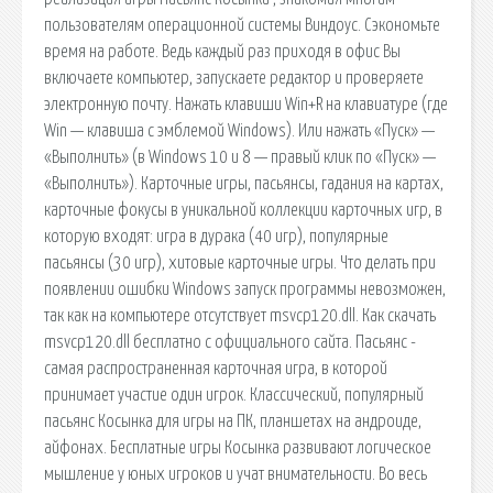
пользователям операционной системы Виндоус. Сэкономьте
время на работе. Ведь каждый раз приходя в офис Вы
включаете компьютер, запускаете редактор и проверяете
электронную почту. Нажать клавиши Win+R на клавиатуре (где
Win — клавиша с эмблемой Windows). Или нажать «Пуск» —
«Выполнить» (в Windows 10 и 8 — правый клик по «Пуск» —
«Выполнить»). Карточные игры, пасьянсы, гадания на картах,
карточные фокусы в уникальной коллекции карточных игр, в
которую входят: игра в дурака (40 игр), популярные
пасьянсы (30 игр), хитовые карточные игры. Что делать при
появлении ошибки Windows запуск программы невозможен,
так как на компьютере отсутствует msvcp120.dll. Как скачать
msvcp120.dll бесплатно с официального сайта. Пасьянс -
самая распространенная карточная игра, в которой
принимает участие один игрок. Классический, популярный
пасьянс Косынка для игры на ПК, планшетах на андроиде,
айфонах. Бесплатные игры Косынка развивают логическое
мышление у юных игроков и учат внимательности. Во весь