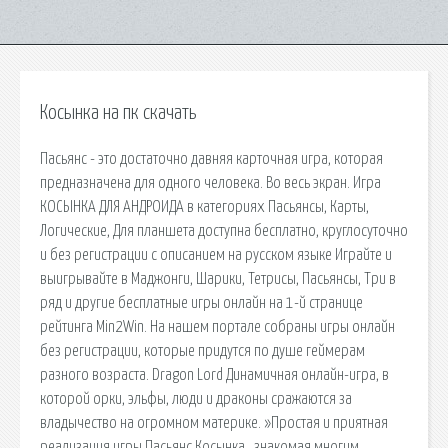
Косынка на пк скачать
Пасьянс - это достаточно давняя карточная игра, которая
предназначена для одного человека. Во весь экран. Игра
КОСЫНКА ДЛЯ АНДРОИДА в категориях Пасьянсы, Карты,
Логические, Для планшета доступна бесплатно, круглосуточно
и без регистрации с описанием на русском языке Играйте и
выигрывайте в Маджонги, Шарики, Тетрисы, Пасьянсы, Три в
ряд и другие бесплатные игры онлайн на 1-й странице
рейтинга Min2Win. На нашем портале собраны игры онлайн
без регистрации, которые придутся по душе геймерам
разного возраста. Dragon Lord Динамичная онлайн-игра, в
которой орки, эльфы, люди и драконы сражаются за
владычество на огромном материке. »Простая и приятная
реализация игры Пасьянс Косынка , знакомая многим