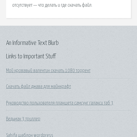
отсутствует — что делать и где скачать файл.
An Informative Text Blurb
Links to Important Stuff
Мой кровавый валентин скачать 1080 торрент
Скачать файл джава для майнкрафт
Руководство пользователя планшета самсунг галакси таб 3
Ведьмак 3 триллер
Sahifa шаблон wordpress