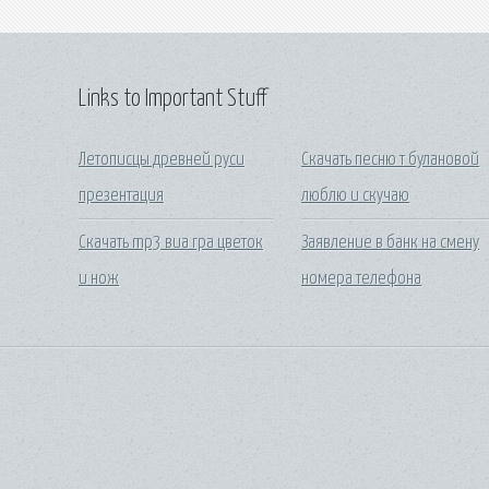
Links to Important Stuff
Летописцы древней руси
Скачать песню т булановой
презентация
люблю и скучаю
Скачать mp3 виа гра цветок
Заявление в банк на смену
и нож
номера телефона