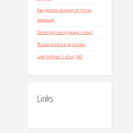
Как удалить рекламу от гугл на
андроиде
Песня про школу минус и текст
Фильм дорога в ад скачать
Lego batman 2 xbox 360
Links