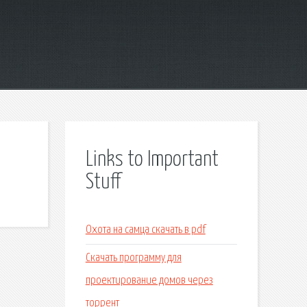
Links to Important
Stuff
Охота на самца скачать в pdf
Скачать программу для
проектирование домов через
торрент