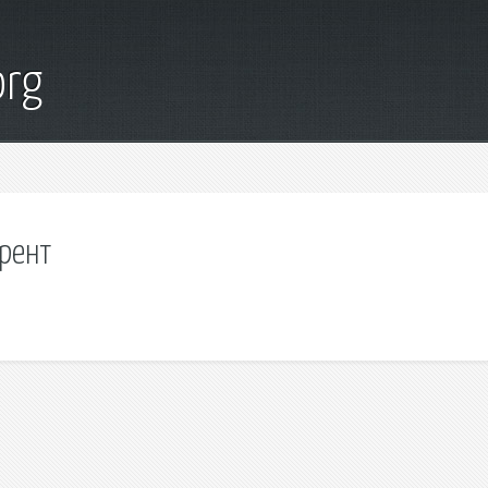
org
ррент