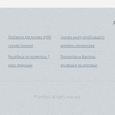
A
Драйвера для леново g580
Скачать книгу герой нашего
скачать торрент
времени лермонтова
Решебник по геометрии 7
Презентация факторы
класс дудницын
влияющие на здоровье
© Untitled. All rights reserved.