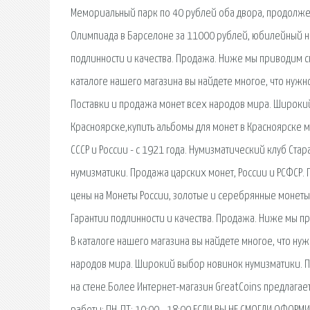
Мемориальный парк по 40 рублей оба двора, продолжен
Олимпиада в Барселоне за 11000 рублей, юбилейный н
подлинности и качества. Продажа. Ниже мы приводим с
каталоге нашего магазина вы найдете многое, что нужн
Поставки и продажа монет всех народов мира. Широкий
Красноярске,купить альбомы для монет в Красноярске
СССР и России - с 1921 года. Нумизматический клуб Ста
нумизматики. Продажа царских монет, России и РСФСР. 
цены на Монеты России, золотые и серебрянные монеты
Гарантии подлинности и качества. Продажа. Ниже мы п
В каталоге нашего магазина вы найдете многое, что ну
народов мира. Широкий выбор новинок нумизматики. П
на стене.Более Интернет-магазин GreatCoins предлагае