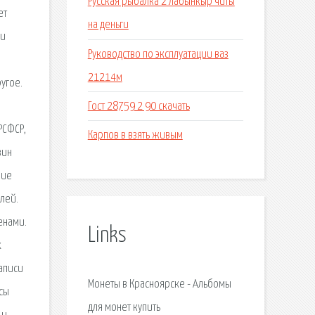
Русская рыбалка 2 лабынкыр читы
ет
на деньги
ии
Руководство по эксплуатации ваз
21214м
угое.
Гост 28759 2 90 скачать
РСФСР,
Карпов в взять живым
зин
шие
лей.
енами.
Links
х
аписи
Монеты в Красноярске - Альбомы
сы
для монет купить