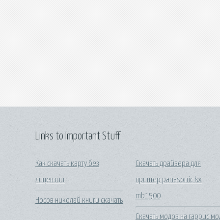
Links to Important Stuff
Как скачать карту без
Скачать драйвера для
лицензии
принтер panasonic kx
mb1500
Носов николай книги скачать
Скачать модов на гаррис мо