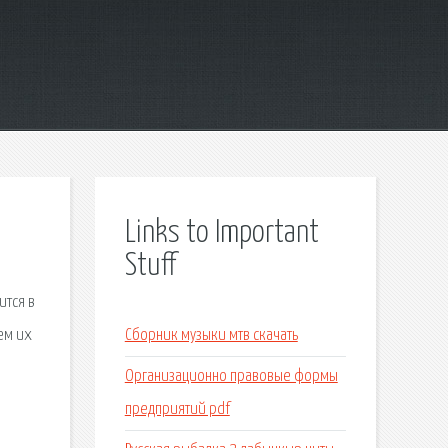
Links to Important
Stuff
ится в
ем их
Сборник музыки мтв скачать
Организационно правовые формы
предприятий pdf