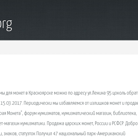
org
мы для монет в Красноярске можно по адресу ул.Ленина 95 цоколь обрат
 15.03.2017. Периодически мы избавляемся от излишков монет и прода
рая Монета", форум нумизматов, нумизматический магазин, библиотека,
ет-магазин нумизматики. Продажа царских монет, России и РСФСР. Добро
и, знаков, статуэток Получил 47 национальный парк-Американский