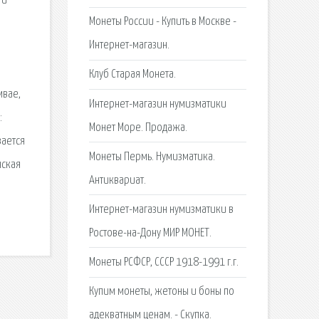
 и
Монеты России - Купить в Москве -
Интернет-магазин.
Клуб Старая Монета.
мвае,
Интернет-магазин нумизматики
:
Монет Море. Продажа.
вается
Монеты Пермь. Нумизматика.
нская
Антиквариат.
Интернет-магазин нумизматики в
Ростове-на-Дону МИР МОНЕТ.
Монеты РСФСР, СССР 1918-1991 г.г.
Купим монеты, жетоны и боны по
адекватным ценам. - Скупка.