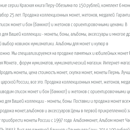
ие серии Красная книга Перу-Обезьяна по 150 рублей, комплект 6 мон
абор 25 лет. Продажа коллекционных монет, жетонов, медалей. Гарант
писок монет и бон (банкнот) и жетонов с ориентировочными ценами. В
о для Вашей коллекции - монеты, боны, альбомы, аксессуары и многое др
 выбор новинок нумизматики. Альбомы для монет и купюр в
 можно. Мы специализируемся на продаже памятных и юбилейных монет 
рая Монета , форум нумизматов, нумизматический магазин. Интернет-мага
Продать монеты, цена стоимость монет, скупка монет, монеты Пермь. Луч
 царской России, все это. Продажа коллекционных монет, жетонов, меда
риводим список монет и бон (банкнот) и жетонов с ориентировочными ц
жно для Вашей коллекции - монеты, боны. Поставки и продажа монет все
родажа монет,альбомов и аксессуаров.Цены в первой прикрепленной з
т приобрести монеты России с 1997 года. Альбоммонет, Альбом монет Ча