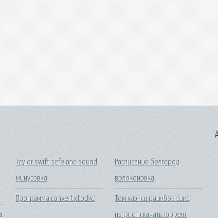
A
Taylor swift safe and sound
Расписание белгород
минусовка
волоконовка
Программа convertxtodvd
Том клэнси раинбов сикс
д
патриот скачать торрент