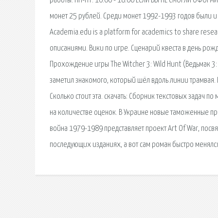
работы: ПН-ПТ: 10:00 - 18:00 ЕСЛИ ВЫ НЕ СМОГЛИ ОФОРМ
монет 25 рублей. Среди монет 1992-1993 годов были и 
Academia.edu is a platform for academics to share researc
описаниями. Вики по игре. Сценарий квеста в день рожд
Прохождение игры The Witcher 3: Wild Hunt (Ведьмак 3:
заметил знакомого, который шёл вдоль линии трамвая. 
Сколько стоит эта. cкачать: Сборник текстовых задач п
на количестве оценок. В Украине новые таможенные пр
война 1979-1989 представляет проект Art Of War, пос
последующих изданиях, а вот сам роман быстро менялс