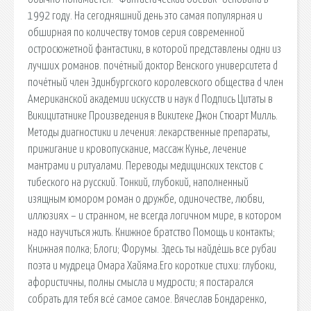
1992 году. На сегодняшний день это самая популярная и
обширная по количеству томов серия современной
остросюжетной фантастики, в которой представлены одни из
лучших романов. почётный доктор Венского университета d
почётный член Эдинбургского королевского общества d член
Американской академии искусств и наук d Подпись Цитаты в
Викицитатнике Произведения в Викитеке Джон Стюарт Милль.
Методы диагностики и лечения: лекарственные препараты,
прижигание и кровопускание, массаж Кунье, лечение
мантрами и ритуалами. Переводы медицинских текстов с
тибеского на русский. Тонкий, глубокий, наполненный
изящным юмором роман о дружбе, одиночестве, любви,
иллюзиях – и странном, не всегда логичном мире, в котором
надо научиться жить. Книжное братство Помощь и контакты;
Книжная полка; Блоги; Форумы. Здесь ты найдёшь все рубаи
поэта и мудреца Омара Хайяма.Его короткие стихи: глубоки,
афористичны, полны смысла и мудрости; я постарался
собрать для тебя всё самое самое. Вячеслав Бондаренко,