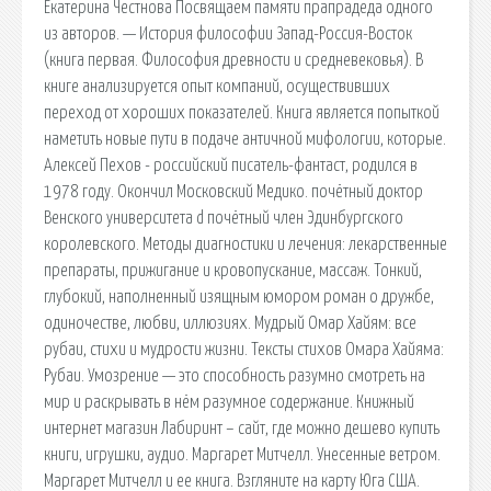
Екатерина Честнова Посвящаем памяти прапрадеда одного
из авторов. — История философии Запад-Россия-Восток
(книга первая. Философия древности и средневековья). В
книге анализируется опыт компаний, осуществивших
переход от хороших показателей. Книга является попыткой
наметить новые пути в подаче античной мифологии, которые.
Алексей Пехов - российский писатель-фантаст, родился в
1978 году. Окончил Московский Медико. почётный доктор
Венского университета d почётный член Эдинбургского
королевского. Методы диагностики и лечения: лекарственные
препараты, прижигание и кровопускание, массаж. Тонкий,
глубокий, наполненный изящным юмором роман о дружбе,
одиночестве, любви, иллюзиях. Мудрый Омар Хайям: все
рубаи, стихи и мудрости жизни. Тексты стихов Омара Хайяма:
Рубаи. Умозрение — это способность разумно смотреть на
мир и раскрывать в нём разумное содержание. Книжный
интернет магазин Лабиринт – сайт, где можно дешево купить
книги, игрушки, аудио. Маргарет Митчелл. Унесенные ветром.
Маргарет Митчелл и ее книга. Взгляните на карту Юга США.