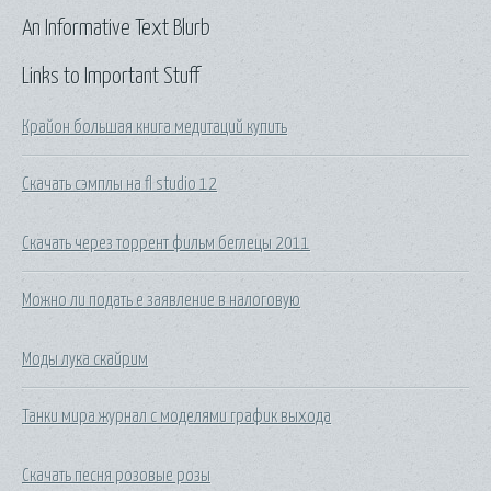
An Informative Text Blurb
Links to Important Stuff
Крайон большая книга медитаций купить
Скачать сэмплы на fl studio 12
Скачать через торрент фильм беглецы 2011
Можно ли подать е заявление в налоговую
Моды лука скайрим
Танки мира журнал с моделями график выхода
Скачать песня розовые розы