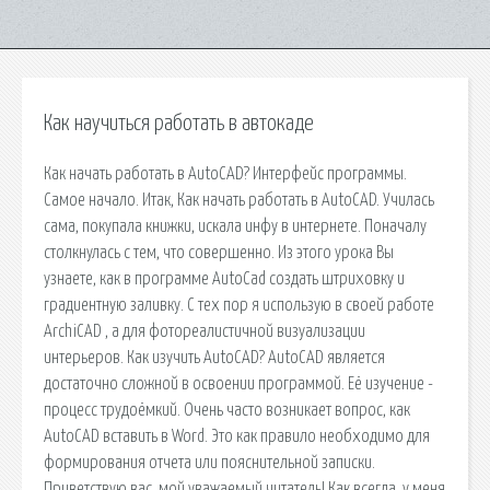
Как научиться работать в автокаде
Как начать работать в AutoCAD? Интерфейс программы.
Самое начало. Итак, Как начать работать в AutoCAD. Училась
сама, покупала книжки, искала инфу в интернете. Поначалу
столкнулась с тем, что совершенно. Из этого урока Вы
узнаете, как в программе AutoCad создать штриховку и
градиентную заливку. С тех пор я использую в своей работе
ArchiCAD , а для фотореалистичной визуализации
интерьеров. Как изучить AutoCAD? AutoCAD является
достаточно сложной в освоении программой. Её изучение -
процесс трудоёмкий. Очень часто возникает вопрос, как
AutoCAD вставить в Word. Это как правило необходимо для
формирования отчета или пояснительной записки.
Приветствую вас, мой уважаемый читатель! Как всегда, у меня