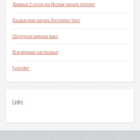
Древние 2 сезон лостфильм скачать торрент
Кошкин дом скачать бесплатно текст
Шохрухон индиски кино
Втэк вязники расписание
Eyepoker
Links