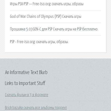
Игры PSX-PSP — Free-Iso.org: скачать игры, образы
God of War Chains of Olympus (PSP) Скачать игры
Прошивка 5.03GEN-C для PSP Скачать игры на PSP бесплатно.
PSP - Free-Iso.org: скачать игры, образы.
An Informative Text Blurb
Links to Important Stuff
Скачать фильм в 3 в формате
Brick bazuka скачать все альбомы торрент