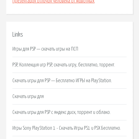
Презентация отличия человека от животных
Links
Игры для PSP — скачать игры на ПСП
PSP, Коллекция игр PSP, скачать игру, бесплатно, торрент.
Скачать игры для PSP — Бесплатно ИГРЫ на PlayStation.
Скачать игры для
Скачать игры для PSP с яндекс диск, торрент и облако.
Игры Sony PlayStation 1 - Скачать Игры PS1 и PSX Бесплатно.