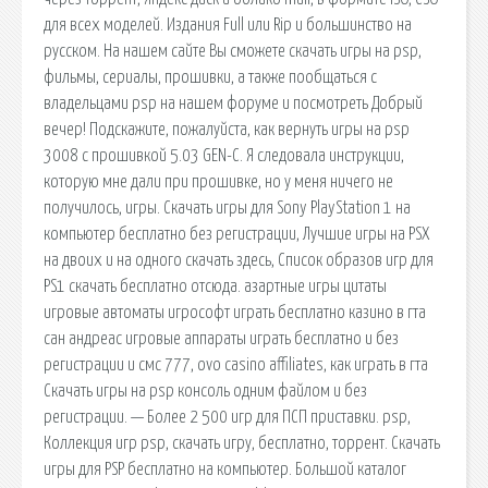
для всех моделей. Издания Full или Rip и большинство на
русском. На нашем сайте Вы сможете скачать игры на psp,
фильмы, сериалы, прошивки, а также пообщаться с
владельцами psp на нашем форуме и посмотреть Добрый
вечер! Подскажите, пожалуйста, как вернуть игры на psp
3008 с прошивкой 5.03 GEN-C. Я следовала инструкции,
которую мне дали при прошивке, но у меня ничего не
получилось, игры. Скачать игры для Sony PlayStation 1 на
компьютер бесплатно без регистрации, Лучшие игры на PSX
на двоих и на одного скачать здесь, Список образов игр для
PS1 скачать бесплатно отсюда. азартные игры цитаты
игровые автоматы игрософт играть бесплатно казино в гта
сан андреас игровые аппараты играть бесплатно и без
регистрации и смс 777, ovo casino affiliates, как играть в гта
Скачать игры на psp консоль одним файлом и без
регистрации. — Более 2 500 игр для ПСП приставки. psp,
Коллекция игр psp, скачать игру, бесплатно, торрент. Скачать
игры для PSP бесплатно на компьютер. Большой каталог