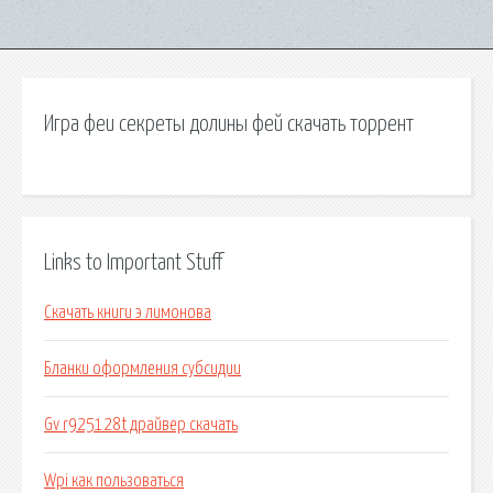
Игра феи секреты долины фей скачать торрент
Links to Important Stuff
Скачать книги э лимонова
Бланки оформления субсидии
Gv r925128t драйвер скачать
Wpi как пользоваться