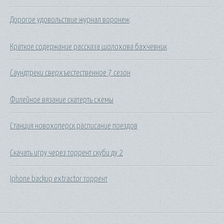
Дорогое удовольствие журнал воронеж
Краткое содержание рассказа шолохова бахчевник
Саундтреки сверхъестественное 7 сезон
Филейное вязание скатерть схемы
Станция новохоперск расписание поездов
Скачать игру через торрент скуби ду 2
Iphone backup extractor торрент