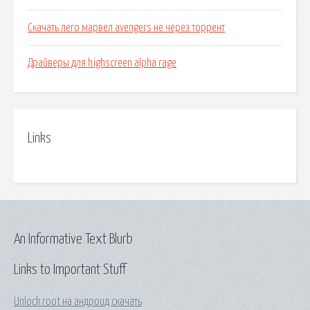
Скачать лего марвел avengers не через торрент
Драйверы для highscreen alpha rage
Links
An Informative Text Blurb
Links to Important Stuff
Unlock root на андроид скачать