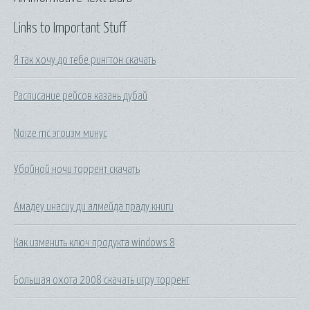
Links to Important Stuff
Я так хочу до тебе рингтон скачать
Расписание рейсов казань дубай
Noize mc эгоизм минус
Убойной ночи торрент скачать
Амадеу инасиу ди алмейда праду книги
Как изменить ключ продукта windows 8
Большая охота 2008 скачать игру торрент