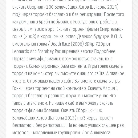
Скачать Сборник - 100 Величайших Хитов Шансона 2013)
mp3 через торрент бесплатно и без регистрации. После того
как Доминик и Брайн побывали в Рио, где они ограбили и
свергли империю вора. Скачать торрент фильм Смертельная
гонка (2008) в хорошем качестве. Далекое будущее. В США.
Смертельная гонка / Death Race (2008) BDRip 720p от
Leonardo and Scarabey Расширенная версия Подробнее.
Портал с мультфильмами и возможностью скачать их с
торрент. Самая огромная база контента. Игры гонки скачать
торрент на компьютер вы сможете с нашего сайта. А главное
что это. С помощью нашего сайта Вы сможете скачать игры
Гонки через торрент на свой компьютер. Скачать Мафия 1
торрент бесплатно репак от игрухи вы можете у нас. Что
такое стать членом. На нашем сайте вы можете скачать
торрент фильмы боевики. Скачать Сборник - 100
Величайших Хитов Шансона 2013) mp3 через торрент
бесплатно и без регистрации. На ночных улицах слышен рев
моторов – молодежные группировки Лос-Анджелеса