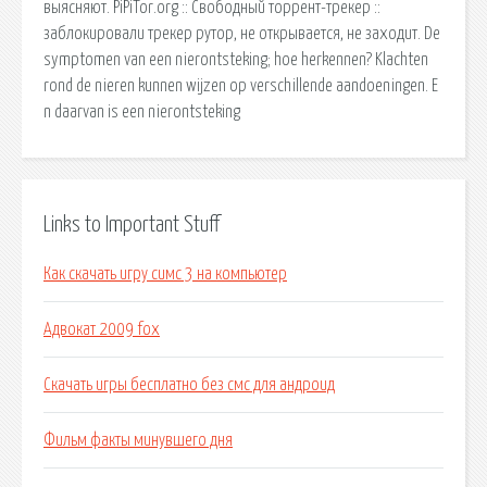
выясняют. PiPiTor.org :: Свободный торрент-трекер ::
заблокировали трекер рутор, не открывается, не заходит. De
symptomen van een nierontsteking; hoe herkennen? Klachten
rond de nieren kunnen wijzen op verschillende aandoeningen. E
n daarvan is een nierontsteking
Links to Important Stuff
Как скачать игру симс 3 на компьютер
Адвокат 2009 fox
Скачать игры бесплатно без смс для андроид
Фильм факты минувшего дня