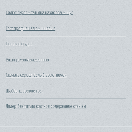
Салют героям татьяна назарова минус
Гост профили алюминиевые
Пинакле студио
Vm виртуальная машина
Скачать сериал белый воротничок
Шайбы широкие гост
Лидер без титула краткое содержание отзывы