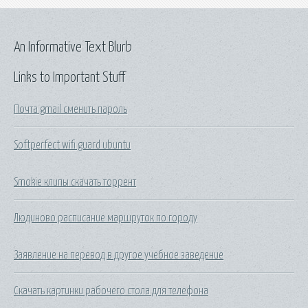
An Informative Text Blurb
Links to Important Stuff
Почта gmail сменить пароль
Softperfect wifi guard ubuntu
Smokie клипы скачать торрент
Людиново расписание маршруток по городу
Заявление на перевод в другое учебное заведение
Скачать картинки рабочего стола для телефона