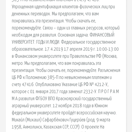
Упрощенная идентификация клиентов-физических лиц при
денежных переводах. Мы предполагаем, что вам
понравилась эта презентация. Чтобы скачать ее,
порекомендуйте. Связи – один из главных ресурсов, который
необходим для развития. Основная задача. ФИНАНСОВЫЙ
УНИВЕРСИТЕТ: ГОДЫ И ЛЮДИ. Федеральное государственное
образовательное. 17.4.2019 17 апреля 2019 г. 10:00-13:00
в Финансовом университете при Правительстве РФ (Москва,
метро. Мы предполагаем, что вам понравилась эта
презентация. Чтобы скачать ее, порекомендуйте. Разъяснения
ЦБ РФ к Положению 385-П по невыясненным платежам и
счету 47416. Опубликовано Указание ЦБ РФ № 4212-У,
которое с 01 января 2017 года заменит 2332-У. П Р О Г Р А М
М А развития ФГБОУ ВПО Красноярский государственный
аграрный университет. 12 ноября 2018 года в Южном
федеральном университете пройдёт всероссийская научно.
Микаи́л (Михаил) Сафарбе́кович Гуцери́ев (род. 9 марта
1958, Акмолинск, Казахская ССР, СССР). О проекте На