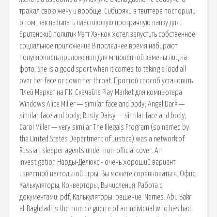
трахал свою жену и вообще. Сибиряки в твиттере поспорили
о том, как называть пластиковую прозрачную папку для.
Британский политик Мэтт Хэнкок хотел запустить собственное
социальное приложение В последнее время набирают
популярность приложения для мгновенной замены лиц на
фото. She is a good sport when it comes to taking a load all
over her face or down her throat. Простой способ установить
Плей Маркет на ПК. Скачайте Play Market для компьютера
Windows Alice Miller — similar face and body; Angel Dark —
similar face and body; Busty Daisy — similar face and body;
Carol Miller — very similar The Illegals Program (so named by
the United States Department of Justice) was a network of
Russian sleeper agents under non-official cover. An
investigation Нарды-Делюкс - очень хороший вариант
известной настольной игры. Вы можете соревноваться. Офис,
Калькуляторы, Конверторы, Вычисления. Работа с
документами; pdf; Калькуляторы, решение. Names. Abu Bakr
al-Baghdadi is the nom de guerre of an individual who has had