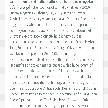
various names and epithets attributed to him, including Abu
Du'a (أبو دعاء ʾabū. Cosmopolitan India - February 2019
Sunday Magazine - February 10, 2019 Harper's Bazaar
Australia - March 2019 Vogue Australia - February. One of the
biggest sites where u can find hot porn vids in top porn tubes.
So look your favourite awesome porn videos an download
Смотреть много порно онлайн hd бесплатно и без
регистрации с возможностью скачать ролики. Olivia Newton-
John, Soundtrack: Grease. Actress/singer Olivia Newton-John
was born on September 26, 1948, in Cambridge,
Cambridgeshire, England. She lived there until. PhotoFunia is a
leading free photo editing site packed with a huge library of
picture editor effects photo filters. Edit pictures with online pic
editor. Make life good. LG electronics, appliances and mobile
devices feature innovative technology and sleek designs to suit
your life and your style. Antique John Deere Tractor: JD G John
Deere G Parts Return to the Shed This picture is of a 1951 John
Deere G propane model. The Styled Reset Password. Enter the
username or e-mail you used in your profile. A password reset