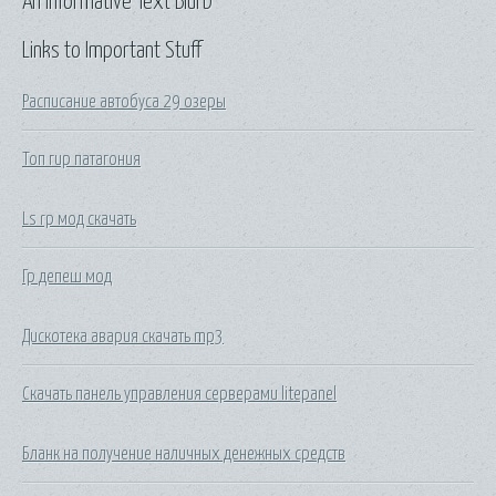
An Informative Text Blurb
Links to Important Stuff
Расписание автобуса 29 озеры
Топ гир патагония
Ls rp мод скачать
Гр депеш мод
Дискотека авария скачать mp3
Скачать панель управления серверами litepanel
Бланк на получение наличных денежных средств