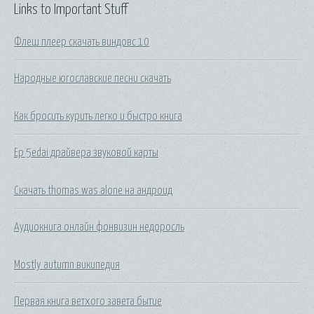
Links to Important Stuff
Флеш плеер скачать виндовс 10
Народные югославские песни скачать
Как бросить курить легко и быстро книга
Ep 5edai драйвера звуковой карты
Скачать thomas was alone на андроид
Аудиокнига онлайн фонвизин недоросль
Mostly autumn википедия
Первая книга ветхого завета бытие