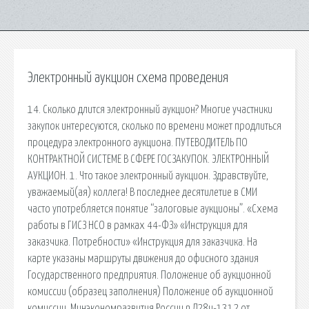
Электронный аукцион схема проведения
14. Сколько длится электронный аукцион? Многие участники
закупок интересуются, сколько по времени может продлиться
процедура электронного аукциона. ПУТЕВОДИТЕЛЬ ПО
КОНТРАКТНОЙ СИСТЕМЕ В СФЕРЕ ГОСЗАКУПОК. ЭЛЕКТРОННЫЙ
АУКЦИОН. 1. Что такое электронный аукцион. Здравствуйте,
уважаемый(ая) коллега! В последнее десятилетие в СМИ
часто употребляется понятие “залоговые аукционы”. «Схема
работы в ГИСЗ НСО в рамках 44-ФЗ» «Инструкция для
заказчика. Потребности» «Инструкция для заказчика. На
карте указаны маршруты движения до офисного здания
Государственного предприятия. Положение об аукционной
комиссии (образец заполнения) Положение об аукционной
комиссии. Минэкономразвития России n Д28и-1312 от