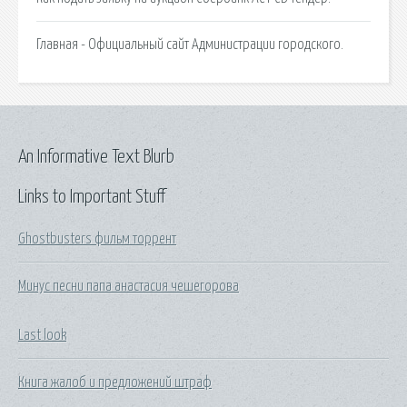
Главная - Официальный сайт Администрации городского.
An Informative Text Blurb
Links to Important Stuff
Ghostbusters фильм торрент
Минус песни папа анастасия чешегорова
Last look
Книга жалоб и предложений штраф